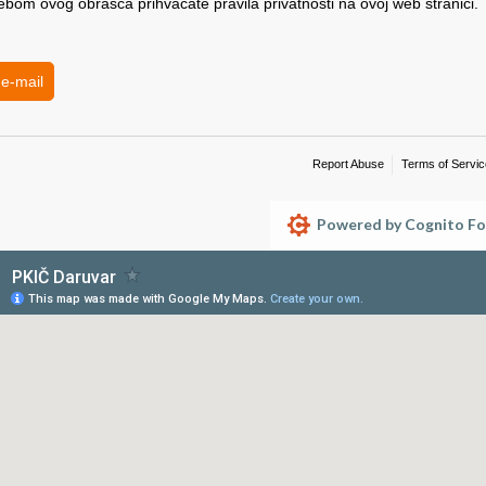
om ovog obrasca prihvaćate pravila privatnosti na ovoj web stran
ebom ovog obrasca prihvaćate pravila privatnosti na ovoj web stranici.
 e-mail
Report Abuse
Terms of Servic
Powered by Cognito Fo