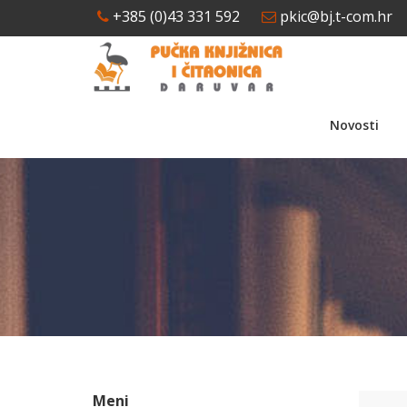
+385 (0)43 331 592
pkic@bj.t-com.hr
Novosti
Meni