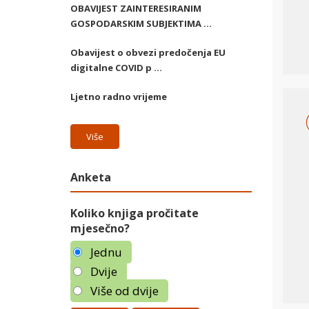
OBAVIJEST ZAINTERESIRANIM
GOSPODARSKIM SUBJEKTIMA ...
Obavijest o obvezi predočenja EU
digitalne COVID p ...
Ljetno radno vrijeme
Više
Anketa
Koliko knjiga pročitate
mjesečno?
Jednu
Dvije
Više od dvije