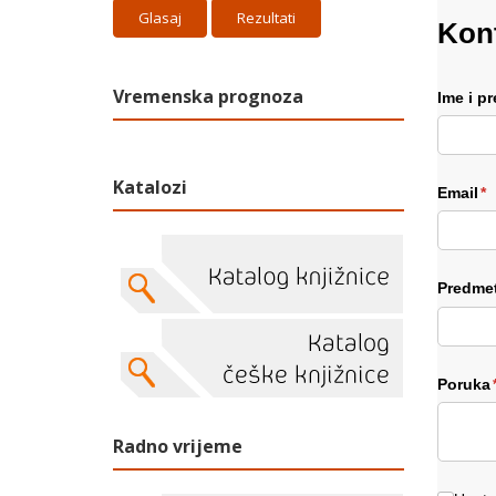
Rezultati
Kont
Vremenska prognoza
Ime i p
Katalozi
Email
(r
*
Predme
Poruka
Radno vrijeme