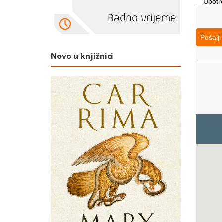
Upotreb
Upotr
Pošalji
Novo u knjižnici