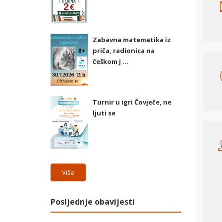
Zabavna matematika iz
priča, radionica na
češkom j ...
Turnir u igri Čovječe, ne
ljuti se
Više
Posljednje obavijesti