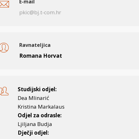
E-mail
pkic@bj.t-com.hr
Ravnateljica
Romana Horvat
Studijski odjel:
Dea Mlinarić
Kristina Markalaus
Odjel za odrasle:
Ljiljana Budja
Dječji odjel: