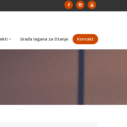
ekti
Građa lagana za čitanje
Kontakt