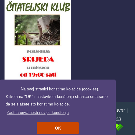
Na ovoj stranici koristimo kolačiće (cookies).
Klikom na "OK" i nastavkom korištenja stranice smatramo
da se slažete što koristimo kolačiće.
Copyright ©2026. Pučka knjižnica i čitaonica Daruvar |
Zaštita privatnosti i uvjeti korištenja
Uvjeti korištenja i zaštita privatnosti
|
Digitalna
pristupačnost
| Powered by
OK