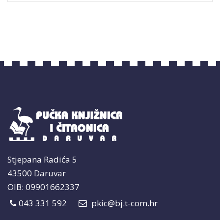
Stjepana Radića 5
43500 Daruvar
OIB: 09901662337
043 331 592
pkic@bj.t-com.hr