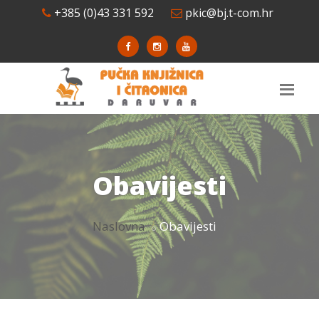
+385 (0)43 331 592
pkic@bj.t-com.hr
Obavijesti
Naslovna
Obavijesti