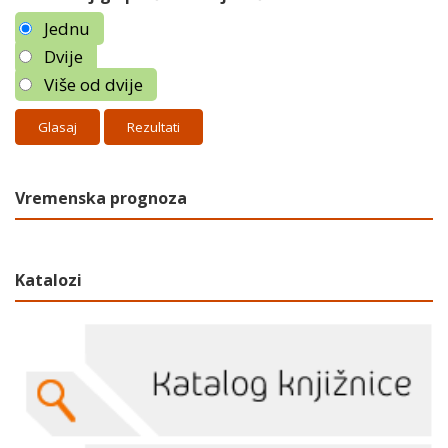
Jednu
Dvije
Više od dvije
Rezultati
Vremenska prognoza
Katalozi