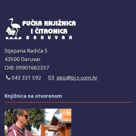
Stjepana Radića 5
43500 Daruvar
OIB: 09901662337
043 331 592
pkic@bj.t-com.hr
Knjižnica na otvorenom