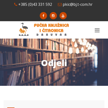
+385 (0)43 331 592
pkic@bj.t-com.hr
Odjeli