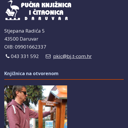
Stjepana Radića 5
43500 Daruvar
OIB: 09901662337
043 331 592
pkic@bj.t-com.hr
Knjižnica na otvorenom