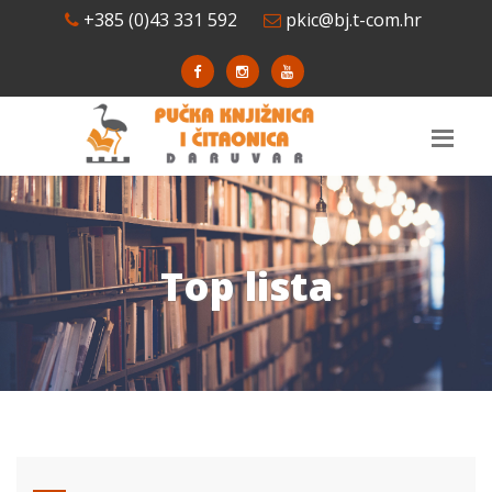
+385 (0)43 331 592
pkic@bj.t-com.hr
Top lista