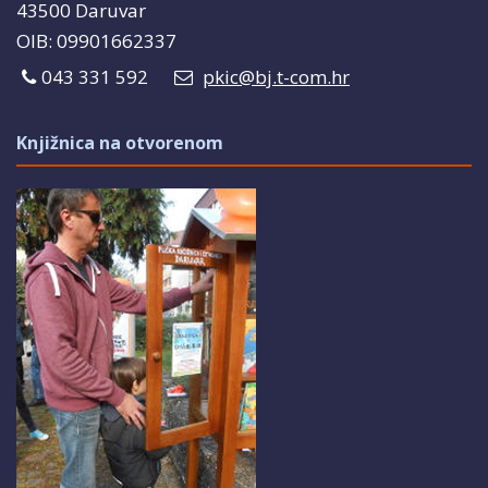
43500 Daruvar
OIB: 09901662337
043 331 592
pkic@bj.t-com.hr
Knjižnica na otvorenom