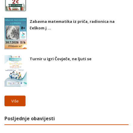
Zabavna matematika iz priča, radionica na
češkom j ...
Turnir u igri Čovječe, ne ljuti se
Više
Posljednje obavijesti