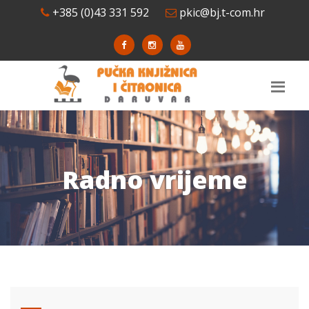
+385 (0)43 331 592
pkic@bj.t-com.hr
Radno vrijeme