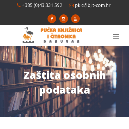
+385 (0)43 331 592
pkic@bj.t-com.hr
Zaštita osobnih
podataka