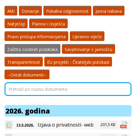
Akti
Donacije
Fiskalna odgovornost
Javna nabava
Natječaji
Planovi i izvješća
Pravo pristupa informacijama
Upravno vijeće
Zaštita osobnih podataka
Savjetovanje s javnošću
Transparentnost
EU projekti - Čitateljski putokazi
--Ostali dokumenti--
2026. godina
Izjava o privatnosti- web
201,5 KB
13.5.2026.