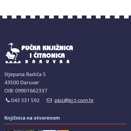
Stjepana Radića 5
43500 Daruvar
OIB: 09901662337
043 331 592
pkic@bj.t-com.hr
Knjižnica na otvorenom