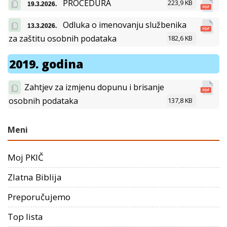
PROCEDURA
223,9 KB
19.3.2026.
Odluka o imenovanju službenika
13.3.2026.
za zaštitu osobnih podataka
182,6 KB
2019. godina
Zahtjev za izmjenu dopunu i brisanje
osobnih podataka
137,8 KB
Meni
Moj PKIČ
Zlatna Biblija
Preporučujemo
Top lista