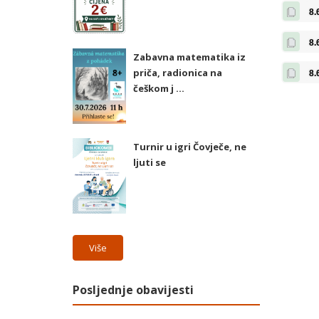
8.
8.
Zabavna matematika iz
priča, radionica na
8.
češkom j ...
Turnir u igri Čovječe, ne
ljuti se
Više
Posljednje obavijesti