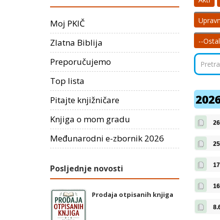
Upravn
Moj PKIČ
--Osta
Zlatna Biblija
Preporučujemo
Top lista
2026
Pitajte knjižničare
Knjiga o mom gradu
26
Međunarodni e-zbornik 2026
25
17
Posljednje novosti
16
Prodaja otpisanih knjiga
8.