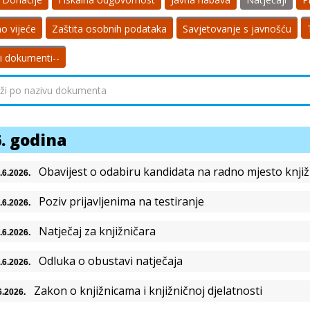
o vijeće
Zaštita osobnih podataka
Savjetovanje s javnošću
li dokumenti--
. godina
Obavijest o odabiru kandidata na radno mjesto knjiž
.6.2026.
Poziv prijavljenima na testiranje
.6.2026.
Natječaj za knjižničara
.6.2026.
Odluka o obustavi natječaja
.6.2026.
Zakon o knjižnicama i knjižničnoj djelatnosti
6.2026.