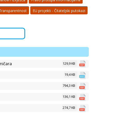
Transparentnost
EU projekti - Čitateljski putokazi
ničara
129,9 KB
19,4 KB
794,3 KB
136,1 KB
274,7 KB