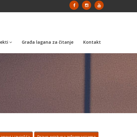
ekti
Građa lagana za čitanje
Kontakt
lanovi i izvješća
Pravo pristupa informacijama