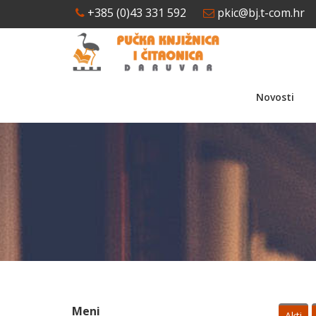
+385 (0)43 331 592
pkic@bj.t-com.hr
Novosti
Meni
Akti