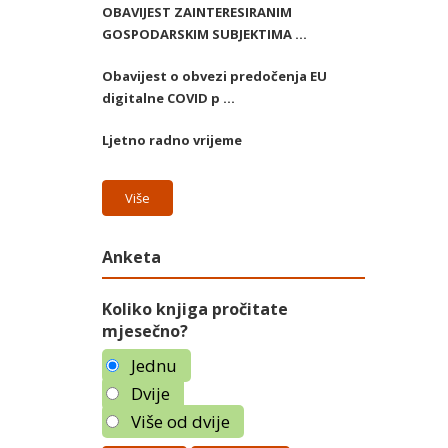
OBAVIJEST ZAINTERESIRANIM
GOSPODARSKIM SUBJEKTIMA ...
Obavijest o obvezi predočenja EU
digitalne COVID p ...
Ljetno radno vrijeme
Više
Anketa
Koliko knjiga pročitate
mjesečno?
Jednu
Dvije
Više od dvije