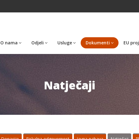
O nama
Odjeli
Usluge
Dokumenti
EU proj
Natječaji
Donacije
Fiskalna odgovornost
Javna nabava
Natječaji
P