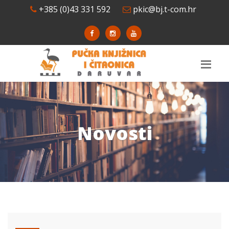
+385 (0)43 331 592
pkic@bj.t-com.hr
Novosti