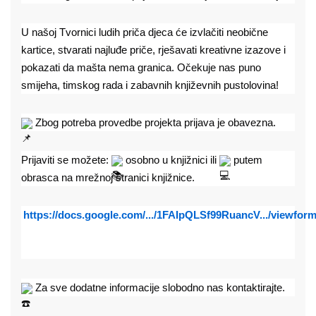
U našoj Tvornici ludih priča djeca će izvlačiti neobične 
kartice, stvarati najluđe priče, rješavati kreativne izazove i 
pokazati da mašta nema granica. Očekuje nas puno 
smijeha, timskog rada i zabavnih književnih pustolovina!
 Zbog potreba provedbe projekta prijava je obavezna.
Prijaviti se možete: 
 osobno u knjižnici ili 
 putem 
obrasca na mrežnoj stranici knjižnice.
https://docs.google.com/.../1FAIpQLSf99RuancV.../viewform.
 Za sve dodatne informacije slobodno nas kontaktirajte.