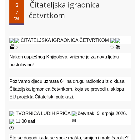
Čitateljska igraonica
6
7
četvrtkom
'26
 ČITATELJSKA IGRAONICA ČETVRTKOM 
Nakon uspješnog Knjigolova, vrijeme je za novu ljetnu 
pustolovinu!
Pozivamo djecu uzrasta 6+ na drugu radionicu iz ciklusa 
Čitateljska igraonica četvrtkom, koja se provodi u sklopu 
EU projekta Čitateljski putokazi.
 TVORNICA LUDIH PRIČA 
 četvrtak, 9. srpnja 2026. 
 11:00 sati
Što se dogodi kada se spoje mašta, smijeh i malo čarolije?