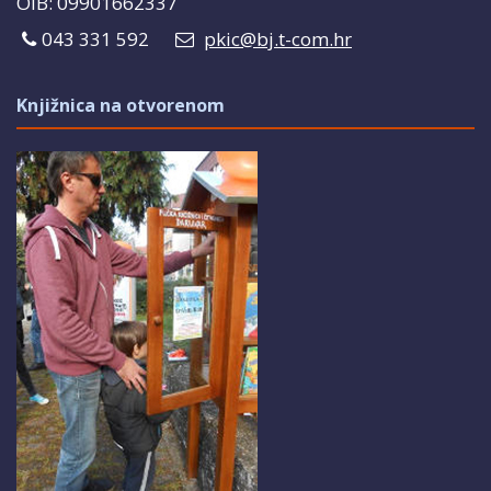
OIB: 09901662337
043 331 592
pkic@bj.t-com.hr
Knjižnica na otvorenom