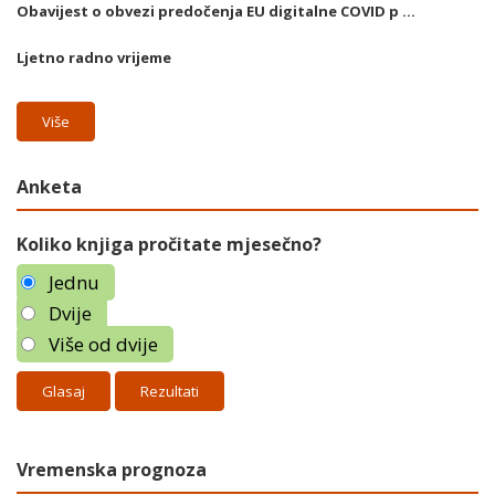
Obavijest o obvezi predočenja EU digitalne COVID p ...
Ljetno radno vrijeme
Više
Anketa
Koliko knjiga pročitate mjesečno?
Jednu
Dvije
Više od dvije
Rezultati
Vremenska prognoza