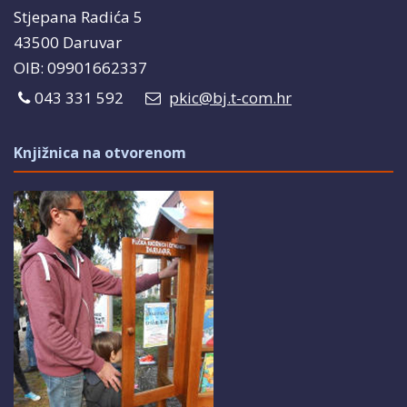
Stjepana Radića 5
43500 Daruvar
OIB: 09901662337
043 331 592
pkic@bj.t-com.hr
Knjižnica na otvorenom