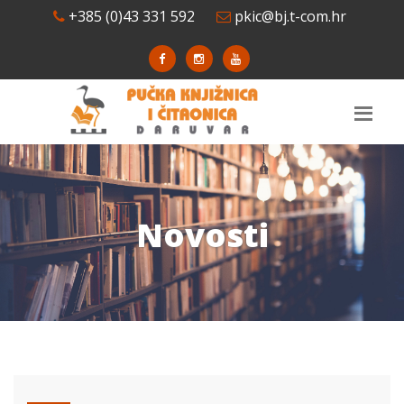
+385 (0)43 331 592
pkic@bj.t-com.hr
Novosti