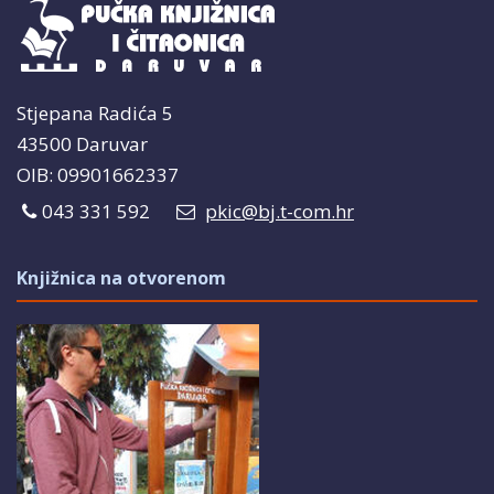
Stjepana Radića 5
43500 Daruvar
OIB: 09901662337
043 331 592
pkic@bj.t-com.hr
Knjižnica na otvorenom