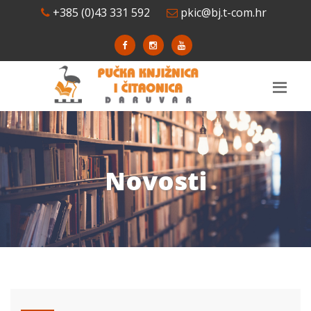
+385 (0)43 331 592
pkic@bj.t-com.hr
Novosti