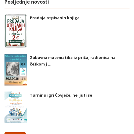
Posljednje novosti
Prodaja otpisanih knjiga
Zabavna matematika iz priča, radionica na
češkom j ...
Turnir u igri Čovječe, ne ljuti se