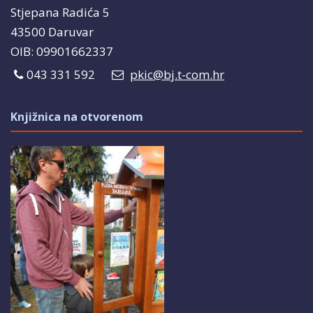
Stjepana Radića 5
43500 Daruvar
OIB: 09901662337
043 331 592
pkic@bj.t-com.hr
Knjižnica na otvorenom