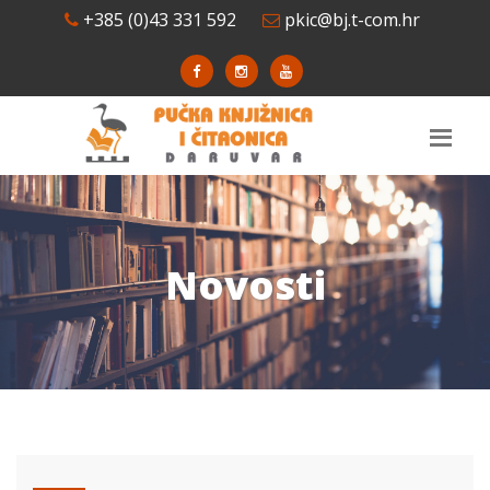
+385 (0)43 331 592
pkic@bj.t-com.hr
Novosti