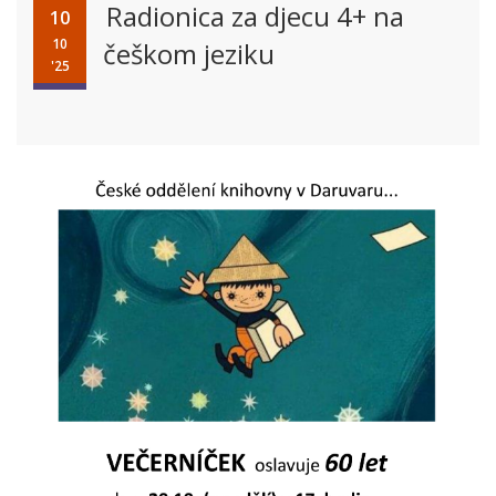
Radionica za djecu 4+ na
10
10
češkom jeziku
'25