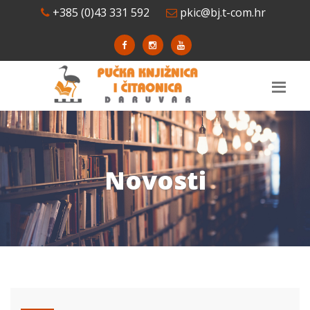
+385 (0)43 331 592
pkic@bj.t-com.hr
Novosti