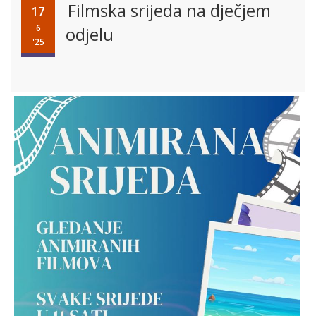
Filmska srijeda na dječjem
17
6
odjelu
'25