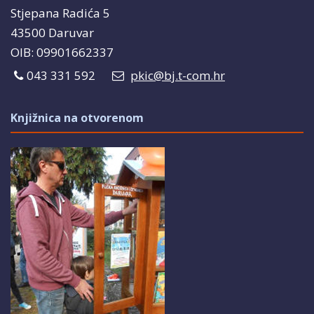
Stjepana Radića 5
43500 Daruvar
OIB: 09901662337
043 331 592
pkic@bj.t-com.hr
Knjižnica na otvorenom