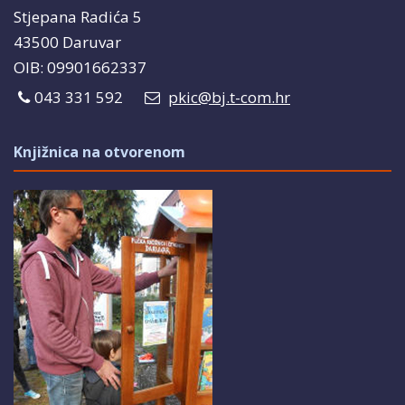
Stjepana Radića 5
43500 Daruvar
OIB: 09901662337
043 331 592
pkic@bj.t-com.hr
Knjižnica na otvorenom