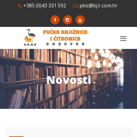
+385 (0)43 331 592
pkic@bj.t-com.hr
Novosti