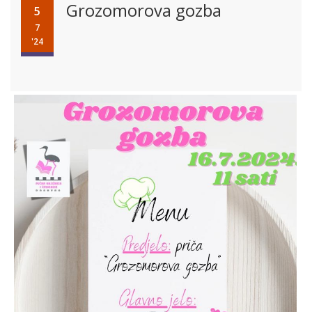
Grozomorova gozba
5
7
'24