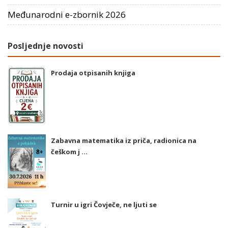
Međunarodni e-zbornik 2026
Posljednje novosti
Prodaja otpisanih knjiga
Zabavna matematika iz priča, radionica na
češkom j ...
Turnir u igri Čovječe, ne ljuti se