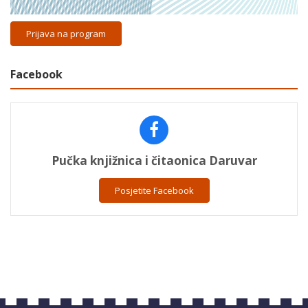
Prijava na program
Facebook
Pučka knjižnica i čitaonica Daruvar
Posjetite Facebook