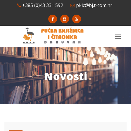
+385 (0)43 331 592
pkic@bj.t-com.hr
Novosti