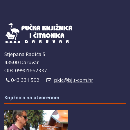
Stjepana Radića 5
43500 Daruvar
OIB: 09901662337
043 331 592
pkic@bj.t-com.hr
Knjižnica na otvorenom