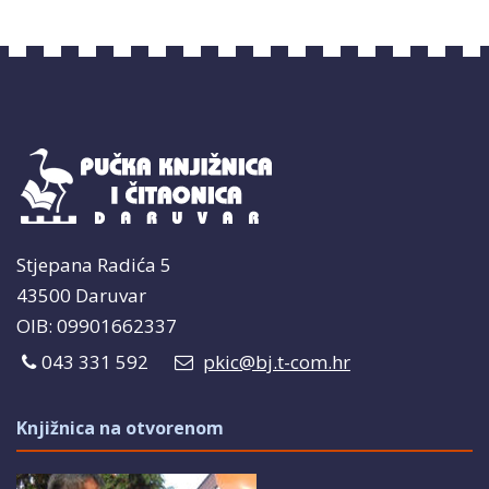
Stjepana Radića 5
43500 Daruvar
OIB: 09901662337
043 331 592
pkic@bj.t-com.hr
Knjižnica na otvorenom