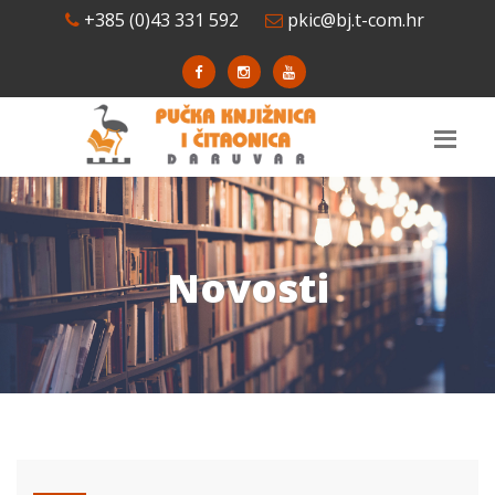
+385 (0)43 331 592
pkic@bj.t-com.hr
Novosti