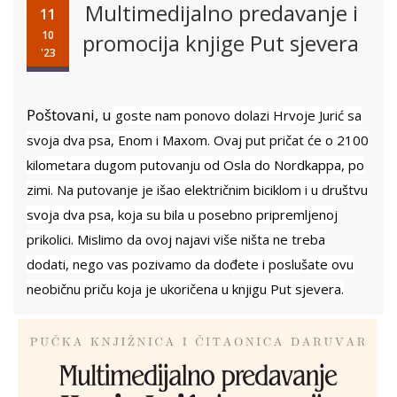
Multimedijalno predavanje i
11
10
promocija knjige Put sjevera
'23
Poštovani, u
goste nam ponovo dolazi Hrvoje Jurić sa
svoja dva psa, Enom i Maxom. Ovaj put pričat će o 2100
kilometara dugom putovanju od Osla do Nordkappa, po
zimi.
Na putovanje je išao električnim biciklom i u društvu
svoja dva psa, koja su bila u posebno pripremljenoj
prikolici.
Mislimo da ovoj najavi više ništa ne treba
dodati, nego vas pozivamo da dođete i poslušate ovu
neobičnu priču koja je ukoričena u knjigu Put sjevera.