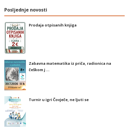
Posljednje novosti
Prodaja otpisanih knjiga
Zabavna matematika iz priča, radionica na
češkom j ...
Turnir u igri Čovječe, ne ljuti se