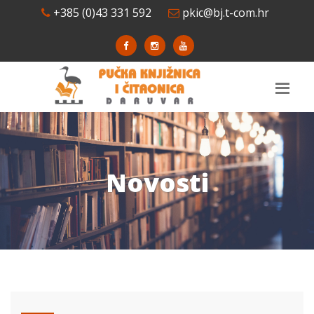
+385 (0)43 331 592
pkic@bj.t-com.hr
Novosti