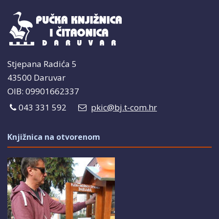
Stjepana Radića 5
43500 Daruvar
OIB: 09901662337
043 331 592
pkic@bj.t-com.hr
Knjižnica na otvorenom