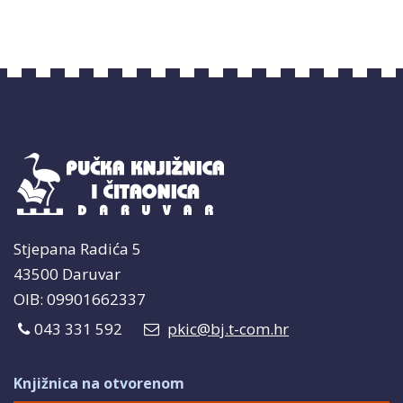
Stjepana Radića 5
43500 Daruvar
OIB: 09901662337
043 331 592
pkic@bj.t-com.hr
Knjižnica na otvorenom