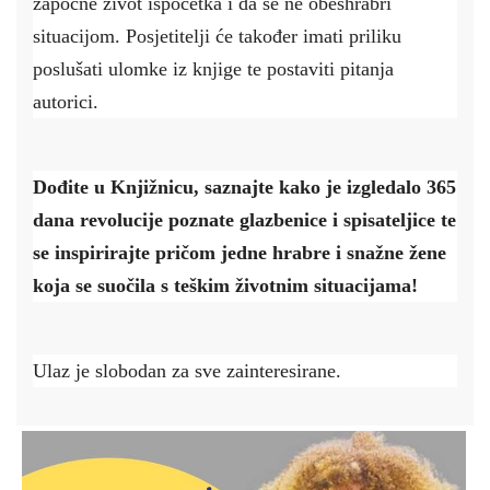
započne život ispočetka i da se ne obeshrabri
situacijom. Posjetitelji će također imati priliku
poslušati ulomke iz knjige te postaviti pitanja
autorici.
Dođite u Knjižnicu, saznajte kako je izgledalo 365
dana revolucije poznate glazbenice i spisateljice te
se inspirirajte pričom jedne hrabre i snažne žene
koja se suočila s teškim životnim situacijama!
Ulaz je slobodan za sve zainteresirane.