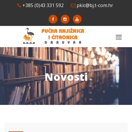
+385 (0)43 331 592
pkic@bj.t-com.hr
Novosti