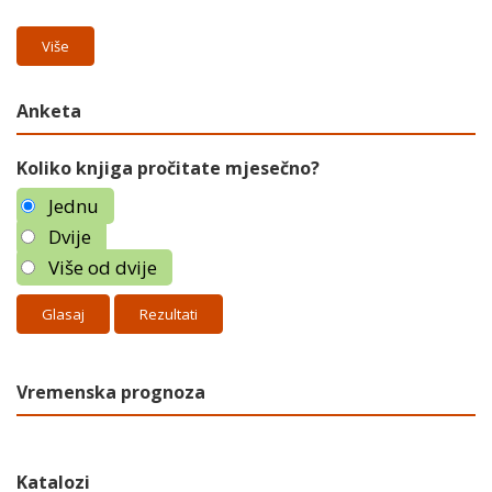
Više
Anketa
Koliko knjiga pročitate mjesečno?
Jednu
Dvije
Više od dvije
Rezultati
Vremenska prognoza
Katalozi