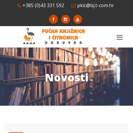
+385 (0)43 331 592
pkic@bj.t-com.hr
Novosti