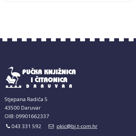
Stjepana Radića 5
43500 Daruvar
OIB: 09901662337
043 331 592
pkic@bj.t-com.hr