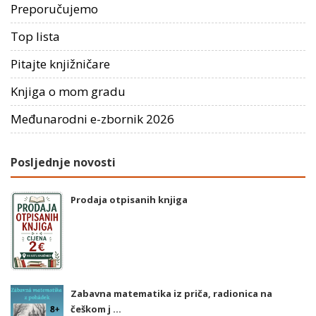
Preporučujemo
Top lista
Pitajte knjižničare
Knjiga o mom gradu
Međunarodni e-zbornik 2026
Posljednje novosti
Prodaja otpisanih knjiga
Zabavna matematika iz priča, radionica na
češkom j ...