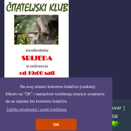
Na ovoj stranici koristimo kolačiće (cookies).
Klikom na "OK" i nastavkom korištenja stranice smatramo
da se slažete što koristimo kolačiće.
Copyright ©2026. Pučka knjižnica i čitaonica Daruvar |
Zaštita privatnosti i uvjeti korištenja
Uvjeti korištenja i zaštita privatnosti
|
Digitalna
pristupačnost
| Powered by
OK