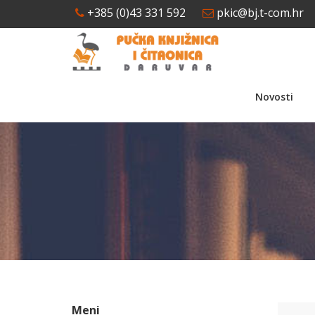
+385 (0)43 331 592
pkic@bj.t-com.hr
Novosti
Meni