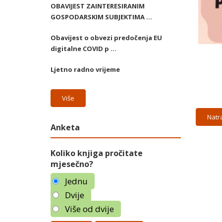
OBAVIJEST ZAINTERESIRANIM
GOSPODARSKIM SUBJEKTIMA ...
Obavijest o obvezi predočenja EU
digitalne COVID p ...
Ljetno radno vrijeme
Više
Natr
Anketa
Koliko knjiga pročitate
mjesečno?
Jednu
Dvije
Više od dvije