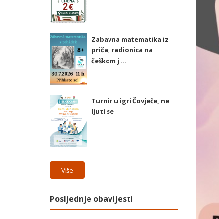
Zabavna matematika iz
priča, radionica na
češkom j ...
Turnir u igri Čovječe, ne
ljuti se
Više
Posljednje obavijesti