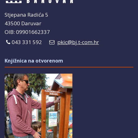
Stjepana Radića 5
43500 Daruvar
OIB: 09901662337
043 331 592
pkic@bj.t-com.hr
Knjižnica na otvorenom