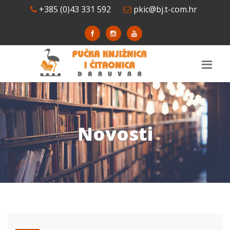
+385 (0)43 331 592
pkic@bj.t-com.hr
Novosti