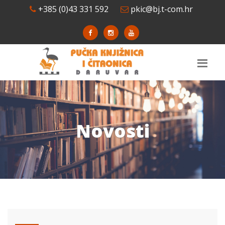
+385 (0)43 331 592
pkic@bj.t-com.hr
Novosti