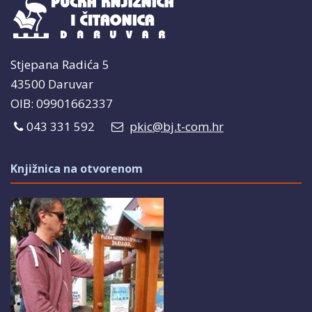
Stjepana Radića 5
43500 Daruvar
OIB: 09901662337
043 331 592
pkic@bj.t-com.hr
Knjižnica na otvorenom