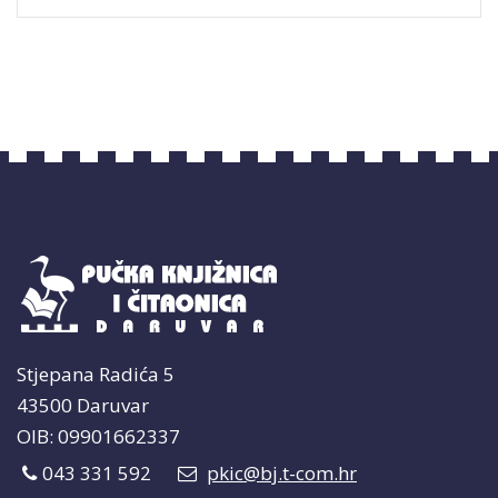
Stjepana Radića 5
43500 Daruvar
OIB: 09901662337
043 331 592
pkic@bj.t-com.hr