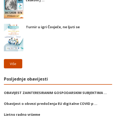
češkom j ...
Turnir u igri Čovječe, ne ljuti se
Više
Posljednje obavijesti
OBAVIJEST ZAINTERESIRANIM GOSPODARSKIM SUBJEKTIMA ...
Obavijest o obvezi predočenja EU digitalne COVID p ...
Ljetno radno vrijeme