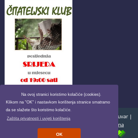
Na ovoj stranici koristimo kolačiće (cookies).
Klikom na "OK" i nastavkom korištenja stranice smatramo
da se slažete što koristimo kolačiće.
Copyright ©2026. Pučka knjižnica i čitaonica Daruvar |
Zaštita privatnosti i uvjeti korištenja
Uvjeti korištenja i zaštita privatnosti
|
Digitalna
pristupačnost
| Powered by
OK