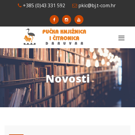
+385 (0)43 331 592
pkic@bj.t-com.hr
Novosti