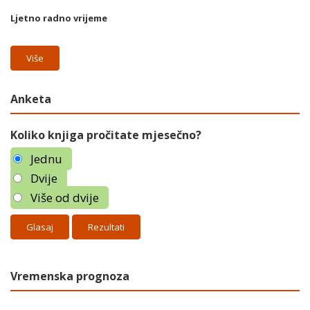
Ljetno radno vrijeme
Više
Anketa
Koliko knjiga pročitate mjesečno?
Jednu
Dvije
Više od dvije
Rezultati
Vremenska prognoza