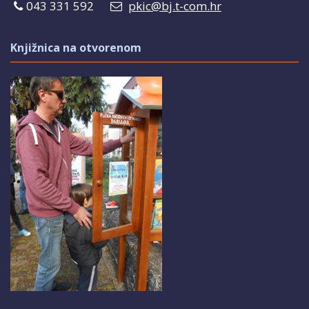
043 331 592
pkic@bj.t-com.hr
Knjižnica na otvorenom