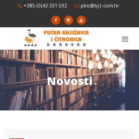
+385 (0)43 331 592
pkic@bj.t-com.hr
Novosti