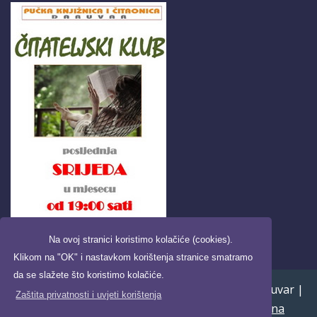
Na ovoj stranici koristimo kolačiće (cookies).
Klikom na "OK" i nastavkom korištenja stranice smatramo
da se slažete što koristimo kolačiće.
Copyright ©2026. Pučka knjižnica i čitaonica Daruvar |
Zaštita privatnosti i uvjeti korištenja
Uvjeti korištenja i zaštita privatnosti
|
Digitalna