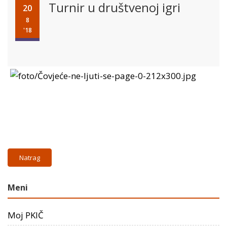
Turnir u društvenoj igri
20
8
'18
Natrag
Meni
Moj PKIČ