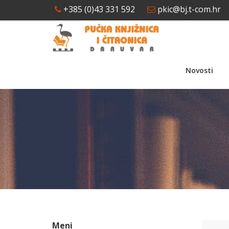
+385 (0)43 331 592
pkic@bj.t-com.hr
Novosti
Meni