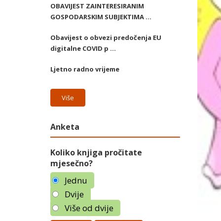
OBAVIJEST ZAINTERESIRANIM
GOSPODARSKIM SUBJEKTIMA ...
Obavijest o obvezi predočenja EU
digitalne COVID p ...
Ljetno radno vrijeme
Više
Anketa
Koliko knjiga pročitate
mjesečno?
Jednu
Dvije
Više od dvije