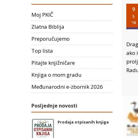
9
Moj PKIČ
5
'16
Zlatna Biblija
Preporučujemo
Drag
Top lista
ako 
prolj
Pitajte knjižničare
Radu
Knjiga o mom gradu
Međunarodni e-zbornik 2026
Posljednje novosti
Prodaja otpisanih knjiga