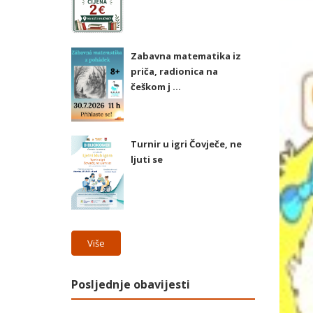
Zabavna matematika iz
priča, radionica na
češkom j ...
Turnir u igri Čovječe, ne
ljuti se
Više
Posljednje obavijesti