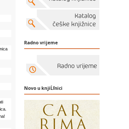
Radno vrijeme
ica 
Novo u knjiĹľnici
i 
ca. 
na!