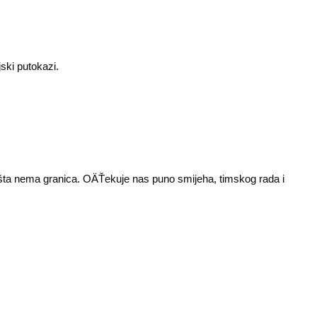
ski putokazi.
mašta nema granica. OÄŤekuje nas puno smijeha, timskog rada i 