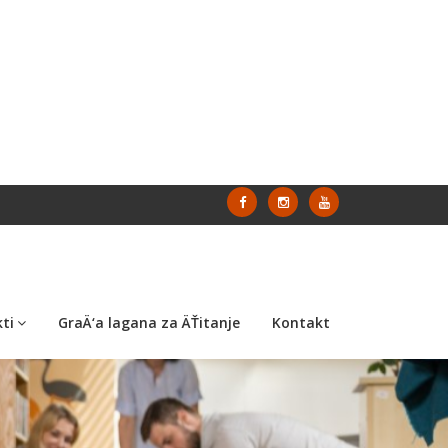
ti
GraÄ‘a lagana za ÄŤitanje
Kontakt