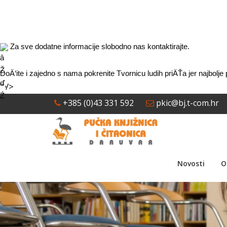
 Za sve dodatne informacije slobodno nas kontaktirajte.
DoÄ‘ite i zajedno s nama pokrenite Tvornicu ludih priÄŤa jer najbolje
" />
+385 (0)43 331 592
pkic@bj.t-com.hr
Novosti
O