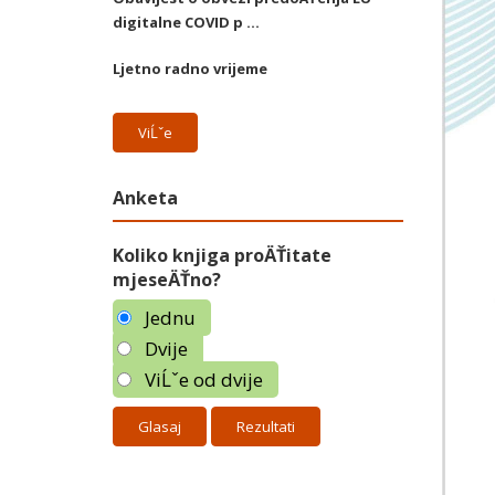
digitalne COVID p ...
Ljetno radno vrijeme
ViĹˇe
Anketa
Koliko knjiga proÄŤitate
mjeseÄŤno?
Jednu
Dvije
ViĹˇe od dvije
Rezultati