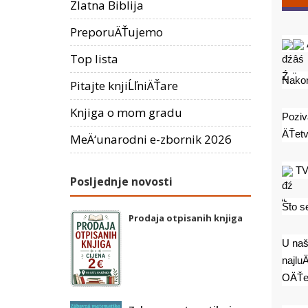
Zlatna Biblija
PreporuÄŤujemo
Top lista
Nakon
Pitajte knjiĹľniÄŤare
Knjiga o mom gradu
Poziv
ÄŤetv
MeÄ‘unarodni e-zbornik 2026
 T
Posljednje novosti
Što s
Prodaja otpisanih knjiga
U našo
najlu
OÄŤek