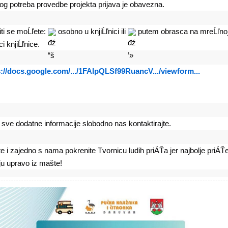
og potreba provedbe projekta prijava je obavezna.
iti se moĹľete: 
 osobno u knjiĹľnici ili 
 putem obrasca na mreĹľnoj
ci knjiĹľnice.
s://docs.google.com/.../1FAIpQLSf99RuancV.../viewform...
 sve dodatne informacije slobodno nas kontaktirajte.
e i zajedno s nama pokrenite Tvornicu ludih priÄŤa jer najbolje priÄŤe
ju upravo iz mašte!