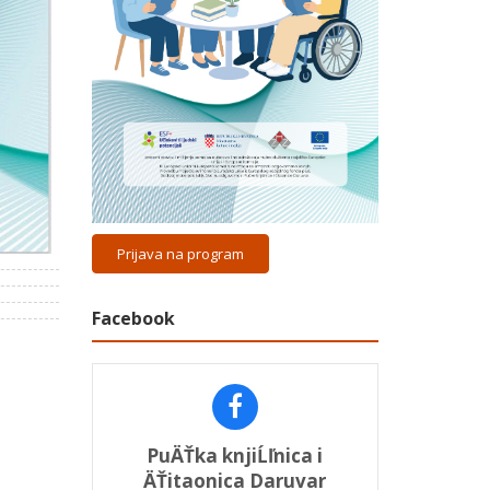
Prijava na program
Facebook
PuÄŤka knjiĹľnica i
ÄŤitaonica Daruvar