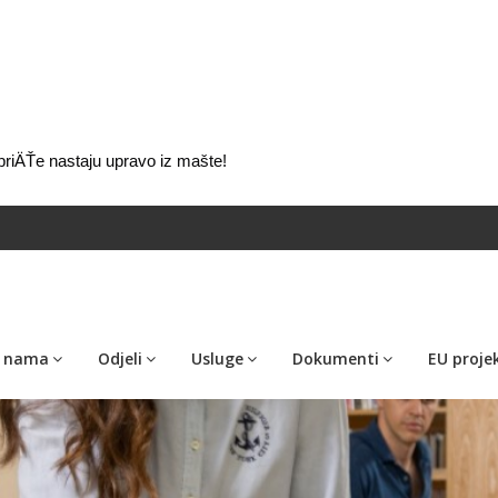
 priÄŤe nastaju upravo iz mašte!
 nama
Odjeli
Usluge
Dokumenti
EU projek