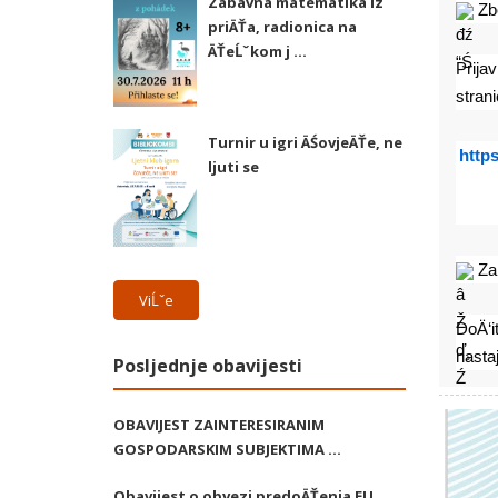
Zabavna matematika iz
 Zb
priÄŤa, radionica na
ÄŤeĹˇkom j ...
Prijav
strani
Turnir u igri ÄŚovjeÄŤe, ne
http
ljuti se
 Za
ViĹˇe
DoÄ‘it
nasta
Posljednje obavijesti
OBAVIJEST ZAINTERESIRANIM
GOSPODARSKIM SUBJEKTIMA ...
Obavijest o obvezi predoÄŤenja EU