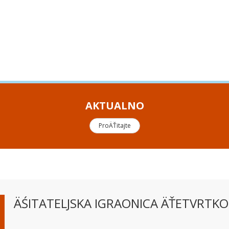
AKTUALNO
ProÄŤitajte
ÄŚITATELJSKA IGRAONICA ÄŤETVRTK