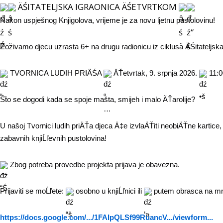
ÄŚITATELJSKA IGRAONICA ÄŚETVRTKOM
Nakon uspješnog Knjigolova, vrijeme je za novu ljetnu pustolovinu!
Pozivamo djecu uzrasta 6+ na drugu radionicu iz ciklusa ÄŚitateljska
 TVORNICA LUDIH PRIÄŚA 
 ÄŤetvrtak, 9. srpnja 2026. 
 11:0
Što se dogodi kada se spoje mašta, smijeh i malo ÄŤarolije?
U našoj Tvornici ludih priÄŤa djeca Ä‡e izvlaÄŤiti neobiÄŤne kartice,
zabavnih knjiĹľevnih pustolovina!
 Zbog potreba provedbe projekta prijava je obavezna.
Prijaviti se moĹľete: 
 osobno u knjiĹľnici ili 
 putem obrasca na mreĹ
https://docs.google.com/.../1FAIpQLSf99RuancV.../viewform...