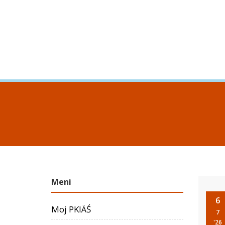
Meni
6
Moj PKIÄŚ
7
'26