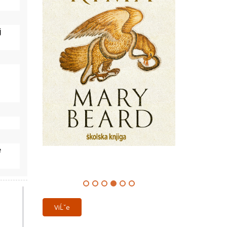
 
 
ViĹˇe