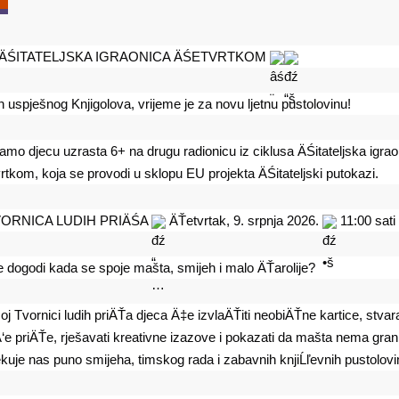
 ÄŚITATELJSKA IGRAONICA ÄŚETVRTKOM 
 uspješnog Knjigolova, vrijeme je za novu ljetnu pustolovinu!
amo djecu uzrasta 6+ na drugu radionicu iz ciklusa ÄŚitateljska igraon
rtkom, koja se provodi u sklopu EU projekta ÄŚitateljski putokazi.
VORNICA LUDIH PRIÄŚA 
 ÄŤetvrtak, 9. srpnja 2026. 
 11:00 sati
e dogodi kada se spoje mašta, smijeh i malo ÄŤarolije?
j Tvornici ludih priÄŤa djeca Ä‡e izvlaÄŤiti neobiÄŤne kartice, stvarat
Ä‘e priÄŤe, rješavati kreativne izazove i pokazati da mašta nema grani
uje nas puno smijeha, timskog rada i zabavnih knjiĹľevnih pustolovi