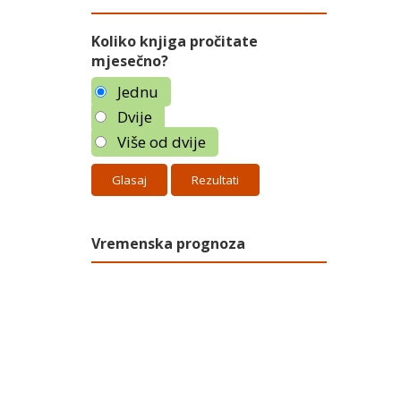
Koliko knjiga pročitate
mjesečno?
Jednu
Dvije
Više od dvije
Rezultati
Vremenska prognoza