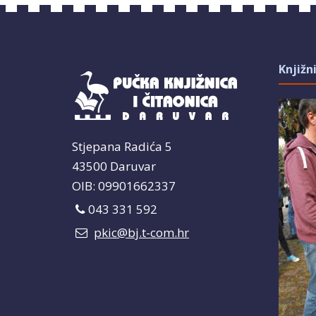
Knjižn
Stjepana Radića 5
43500 Daruvar
OIB: 09901662337
043 331 592
pkic@bj.t-com.hr