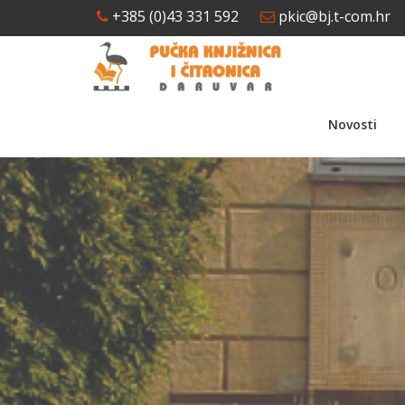
+385 (0)43 331 592
pkic@bj.t-com.hr
Novosti