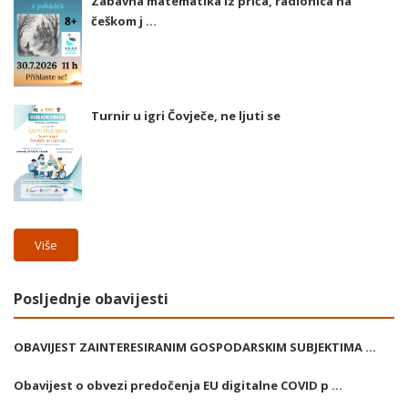
Zabavna matematika iz priča, radionica na
češkom j ...
Turnir u igri Čovječe, ne ljuti se
Više
Posljednje obavijesti
OBAVIJEST ZAINTERESIRANIM GOSPODARSKIM SUBJEKTIMA ...
Obavijest o obvezi predočenja EU digitalne COVID p ...