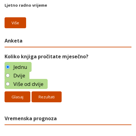
Ljetno radno vrijeme
Više
Anketa
Koliko knjiga pročitate mjesečno?
Jednu
Dvije
Više od dvije
Rezultati
Vremenska prognoza