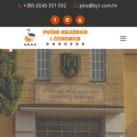
+385 (0)43 331 592
pkic@bj.t-com.hr