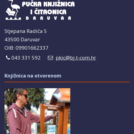
Stjepana Radića 5
43500 Daruvar
OIB: 09901662337
043 331 592
pkic@bj.t-com.hr
Knjižnica na otvorenom