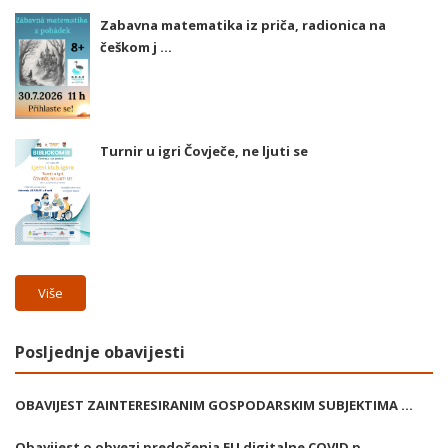
Zabavna matematika iz priča, radionica na
češkom j ...
Turnir u igri Čovječe, ne ljuti se
Više
Posljednje obavijesti
OBAVIJEST ZAINTERESIRANIM GOSPODARSKIM SUBJEKTIMA ...
Obavijest o obvezi predočenja EU digitalne COVID p ...