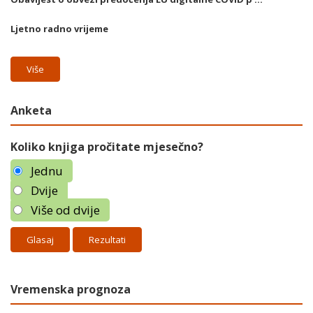
Ljetno radno vrijeme
Više
Anketa
Koliko knjiga pročitate mjesečno?
Jednu
Dvije
Više od dvije
Rezultati
Vremenska prognoza