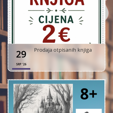
Prodaja otpisanih knjiga
29
SRP '26