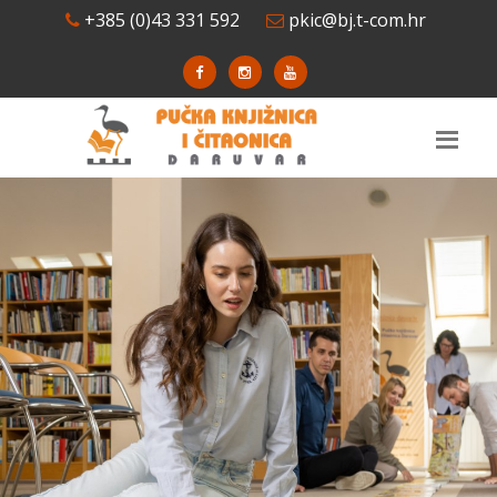
+385 (0)43 331 592
pkic@bj.t-com.hr