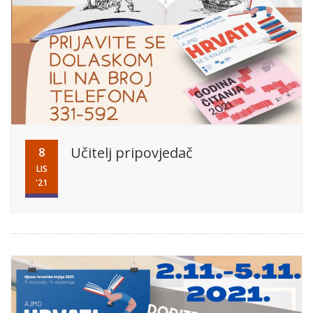
Učitelj pripovjedač
8
LIS
'21