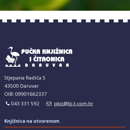
Stjepana Radića 5
43500 Daruvar
OIB: 09901662337
043 331 592
pkic@bj.t-com.hr
Knjižnica na otvorenom