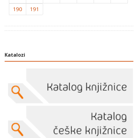
190
191
Katalozi