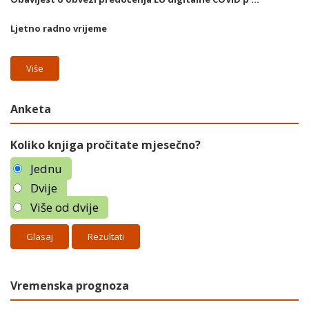
Ljetno radno vrijeme
Više
Anketa
Koliko knjiga pročitate mjesečno?
Jednu
Dvije
Više od dvije
Rezultati
Vremenska prognoza