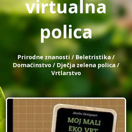
virtualna
polica
Prirodne znanosti
/
Beletristika
/
Domaćinstvo
/
Dječja zelena polica
/
Vrtlarstvo