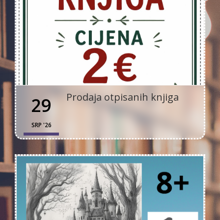
Prodaja otpisanih knjiga
29
SRP '26