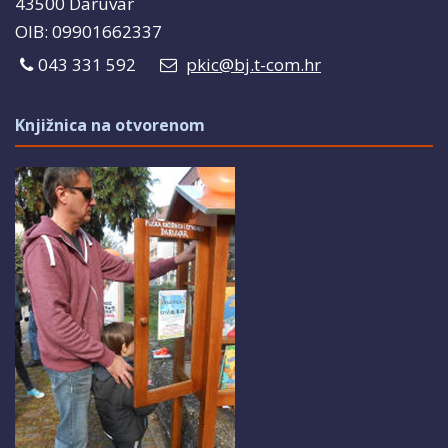
43500 Daruvar
OIB: 09901662337
043 331 592
pkic@bj.t-com.hr
Knjižnica na otvorenom