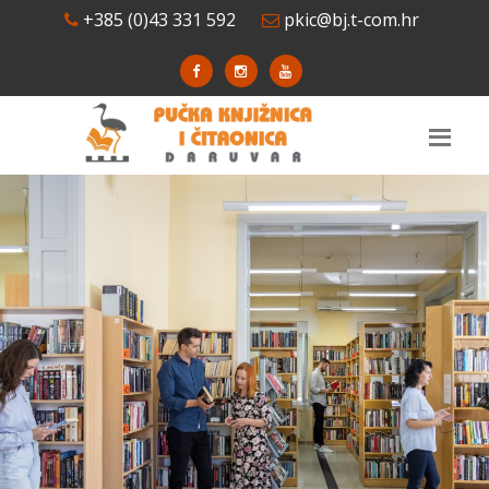
+385 (0)43 331 592
pkic@bj.t-com.hr