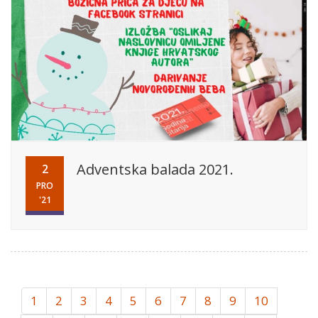
Adventska balada 2021.
2
PRO
'21
1
2
3
4
5
6
7
8
9
10