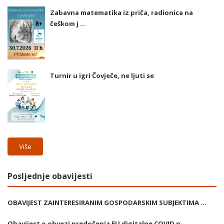
Zabavna matematika iz priča, radionica na
češkom j ...
Turnir u igri Čovječe, ne ljuti se
Više
Posljednje obavijesti
OBAVIJEST ZAINTERESIRANIM GOSPODARSKIM SUBJEKTIMA ...
Obavijest o obvezi predočenja EU digitalne COVID p ...