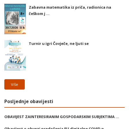
Zabavna matematika iz priča, radionica na
češkom j ...
Turnir u igri Čovječe, ne ljuti se
Više
Posljednje obavijesti
OBAVIJEST ZAINTERESIRANIM GOSPODARSKIM SUBJEKTIMA ...
Obavijest o obvezi predočenja EU digitalne COVID p ...