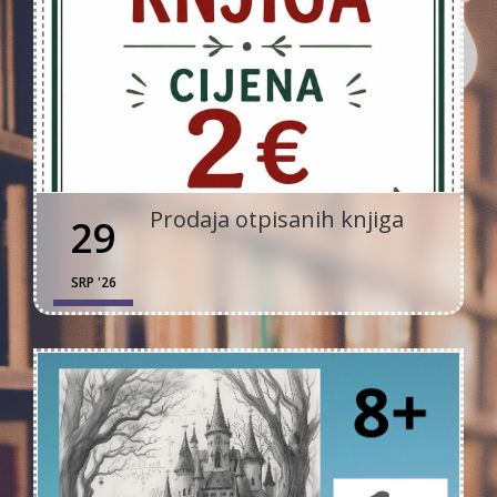
Prodaja otpisanih knjiga
29
SRP '26