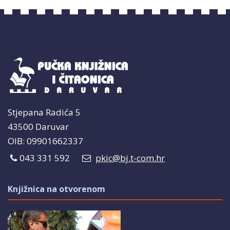
Stjepana Radića 5
43500 Daruvar
OIB: 09901662337
043 331 592
pkic@bj.t-com.hr
Knjižnica na otvorenom