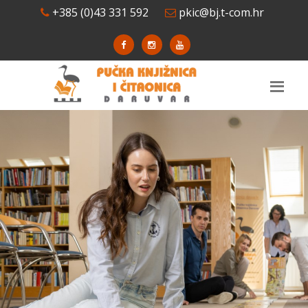
+385 (0)43 331 592
pkic@bj.t-com.hr