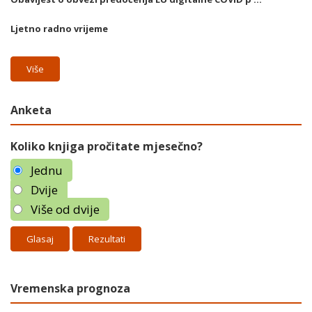
Ljetno radno vrijeme
Više
Anketa
Koliko knjiga pročitate mjesečno?
Jednu
Dvije
Više od dvije
Rezultati
Vremenska prognoza