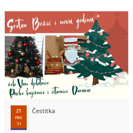
Čestitka
21
PRO
'21