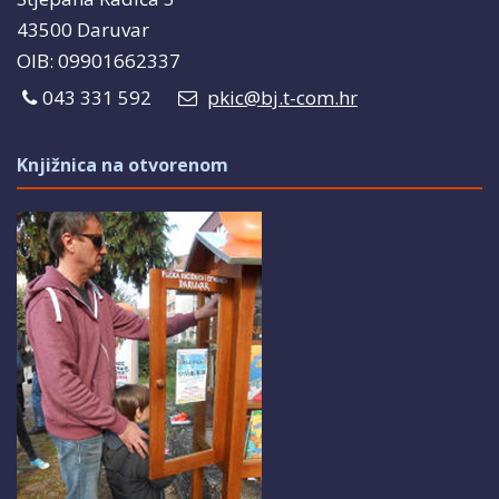
43500 Daruvar
OIB: 09901662337
043 331 592
pkic@bj.t-com.hr
Knjižnica na otvorenom