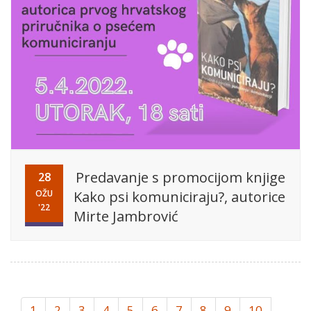
Predavanje s promocijom knjige
28
OŽU
Kako psi komuniciraju?, autorice
'22
Mirte Jambrović
1
2
3
4
5
6
7
8
9
10