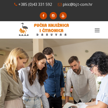
+385 (0)43 331 592
pkic@bj.t-com.hr