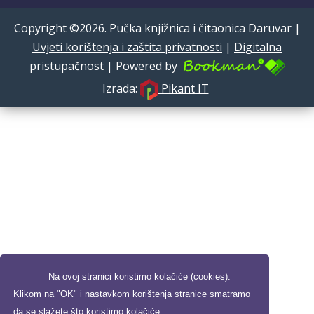
Copyright ©2026. Pučka knjižnica i čitaonica Daruvar |
Uvjeti korištenja i zaštita privatnosti
|
Digitalna
pristupačnost
| Powered by
Izrada:
Pikant IT
Na ovoj stranici koristimo kolačiće (cookies).
Klikom na "OK" i nastavkom korištenja stranice smatramo
da se slažete što koristimo kolačiće.