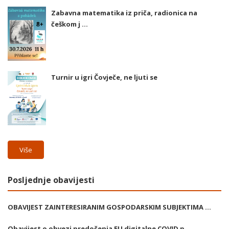
Zabavna matematika iz priča, radionica na
češkom j ...
Turnir u igri Čovječe, ne ljuti se
Više
Posljednje obavijesti
OBAVIJEST ZAINTERESIRANIM GOSPODARSKIM SUBJEKTIMA ...
Obavijest o obvezi predočenja EU digitalne COVID p ...