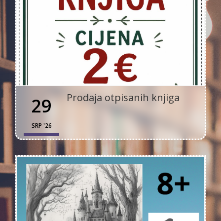
Prodaja otpisanih knjiga
29
SRP '26