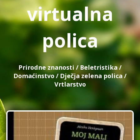
virtualna
polica
Prirodne znanosti
/
Beletristika
/
Domaćinstvo
/
Dječja zelena polica
/
Vrtlarstvo