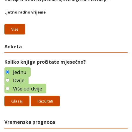
Ljetno radno vrijeme
Više
Anketa
Koliko knjiga pročitate mjesečno?
Jednu
Dvije
Više od dvije
Rezultati
Vremenska prognoza