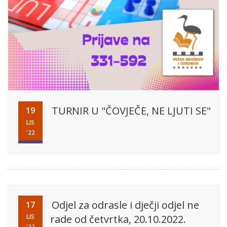
TURNIR U "ČOVJEČE, NE LJUTI SE"
19
LIS
'22
Odjel za odrasle i dječji odjel ne
17
LIS
rade od četvrtka, 20.10.2022.
'22