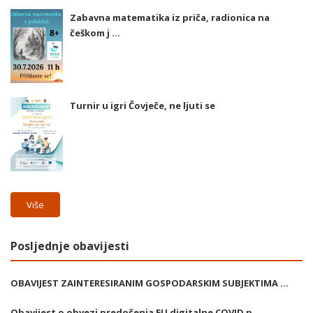
Zabavna matematika iz priča, radionica na
češkom j ...
Turnir u igri Čovječe, ne ljuti se
Više
Posljednje obavijesti
OBAVIJEST ZAINTERESIRANIM GOSPODARSKIM SUBJEKTIMA ...
Obavijest o obvezi predočenja EU digitalne COVID p ...