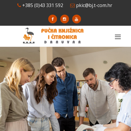
+385 (0)43 331 592
pkic@bj.t-com.hr