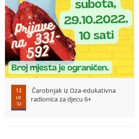
Čarobnjak iz Oza-edukativna
12
LIS
radionica za djecu 6+
'22