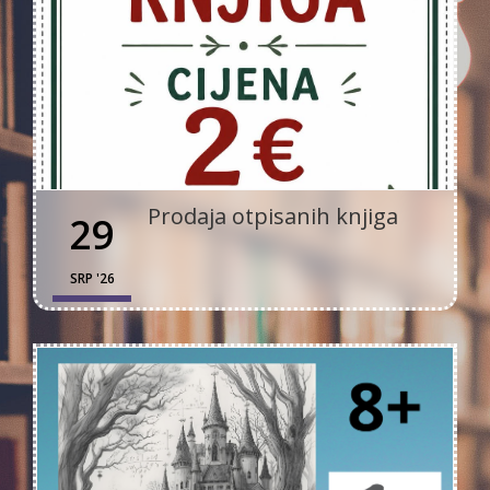
Prodaja otpisanih knjiga
29
SRP '26