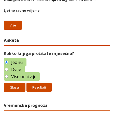
Ljetno radno vrijeme
Više
Anketa
Koliko knjiga pročitate mjesečno?
Jednu
Dvije
Više od dvije
Rezultati
Vremenska prognoza