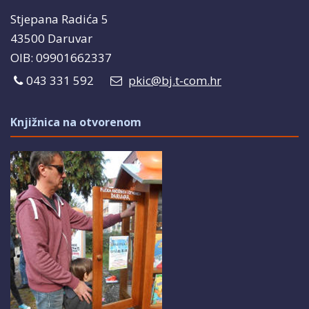
Stjepana Radića 5
43500 Daruvar
OIB: 09901662337
043 331 592
pkic@bj.t-com.hr
Knjižnica na otvorenom