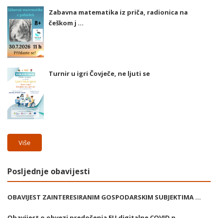
Zabavna matematika iz priča, radionica na
češkom j ...
Turnir u igri Čovječe, ne ljuti se
Više
Posljednje obavijesti
OBAVIJEST ZAINTERESIRANIM GOSPODARSKIM SUBJEKTIMA ...
Obavijest o obvezi predočenja EU digitalne COVID p ...