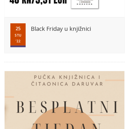
Black Friday u knjižnici
25
STU
'22