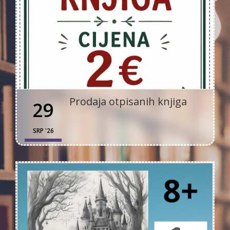
Prodaja otpisanih knjiga
29
SRP '26