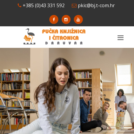
+385 (0)43 331 592
pkic@bj.t-com.hr