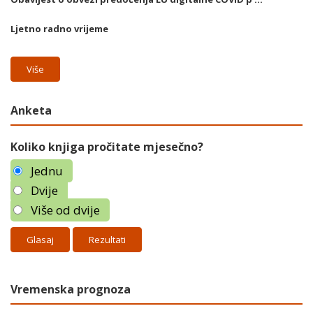
Ljetno radno vrijeme
Više
Anketa
Koliko knjiga pročitate mjesečno?
Jednu
Dvije
Više od dvije
Rezultati
Vremenska prognoza