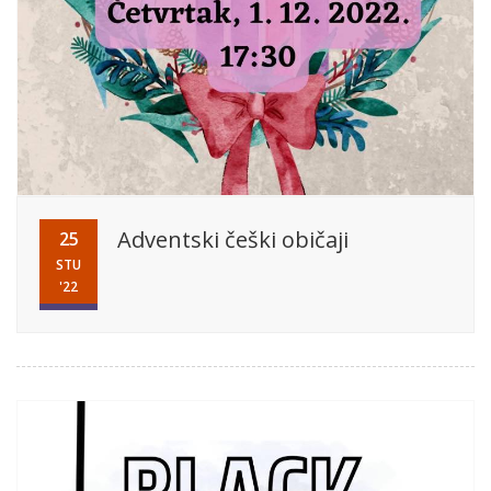
Adventski češki običaji
25
STU
'22