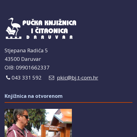
Stjepana Radića 5
43500 Daruvar
OIB: 09901662337
043 331 592
pkic@bj.t-com.hr
Knjižnica na otvorenom