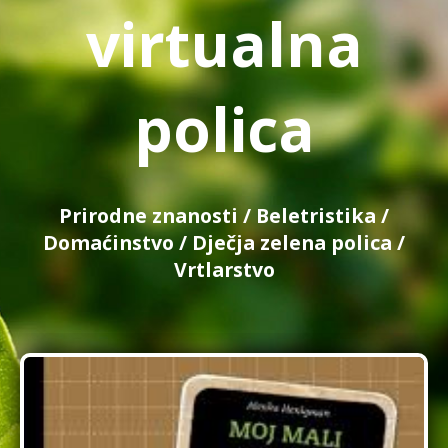
virtualna
polica
Prirodne znanosti
/
Beletristika
/
Domaćinstvo
/
Dječja zelena polica
/
Vrtlarstvo