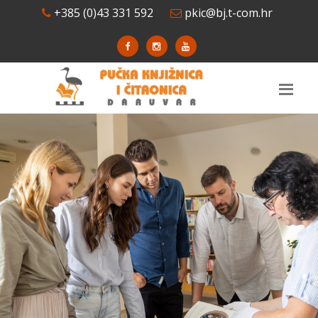
+385 (0)43 331 592
pkic@bj.t-com.hr