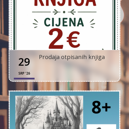
Prodaja otpisanih knjiga
29
SRP '26