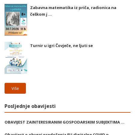
Zabavna matematika iz priča, radionica na
češkom j ...
Turnir u igri Čovječe, ne ljuti se
Više
Posljednje obavijesti
OBAVIJEST ZAINTERESIRANIM GOSPODARSKIM SUBJEKTIMA ...
Obavijest o obvezi predočenja EU digitalne COVID p ...