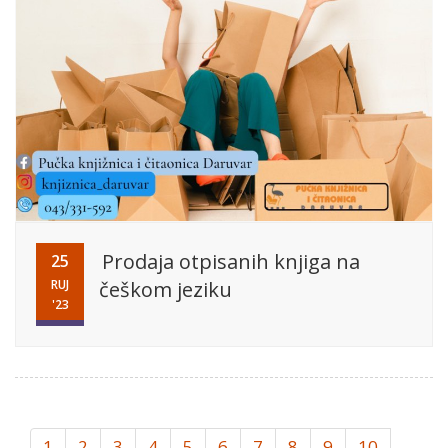
Prodaja otpisanih knjiga na
25
RUJ
češkom jeziku
'23
1
2
3
4
5
6
7
8
9
10