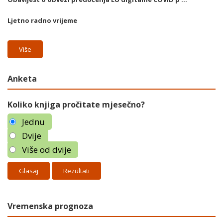
Ljetno radno vrijeme
Više
Anketa
Koliko knjiga pročitate mjesečno?
Jednu
Dvije
Više od dvije
Rezultati
Vremenska prognoza