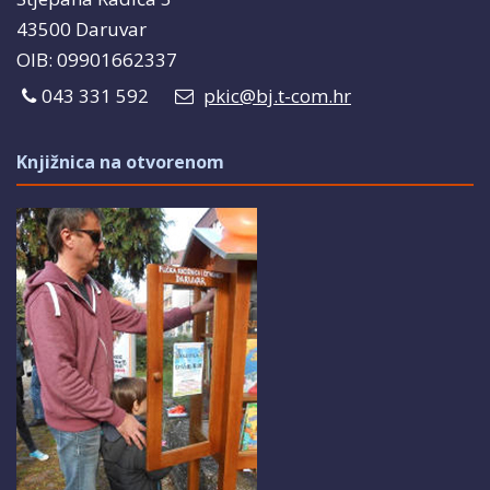
43500 Daruvar
OIB: 09901662337
043 331 592
pkic@bj.t-com.hr
Knjižnica na otvorenom