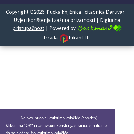
Copyright ©2026. Pučka knjižnica i čitaonica Daruvar |
Uvjeti korištenja i zaštita privatnosti
|
Digitalna
pristupačnost
| Powered by
Izrada:
Pikant IT
Na ovoj stranici koristimo kolačiće (cookies).
Klikom na "OK" i nastavkom korištenja stranice smatramo
da se slažete što koristimo kolačiće.