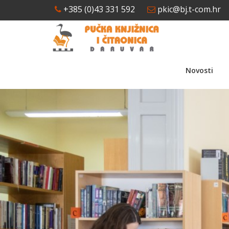
+385 (0)43 331 592
pkic@bj.t-com.hr
Novosti