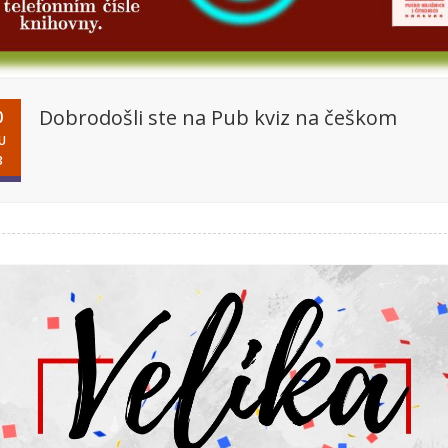
Dobrodošli ste na Pub kviz na češkom
0
U
3