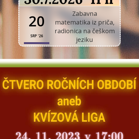
Zabavna
20
matematika iz priča,
radionica na češkom
SRP '26
jeziku