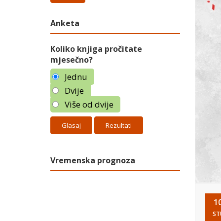
Anketa
Koliko knjiga pročitate
mjesečno?
Jednu
Dvije
Više od dvije
Rezultati
Vremenska prognoza
1
ST