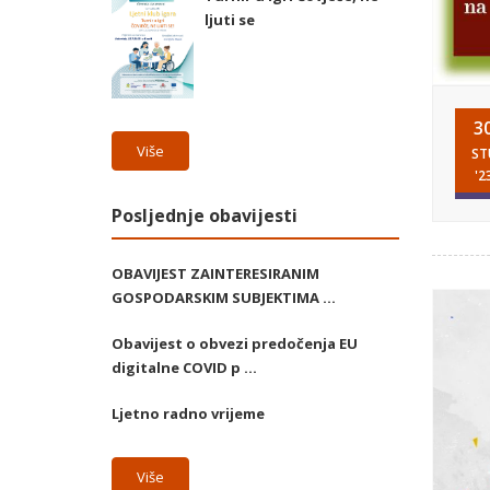
ljuti se
3
Više
ST
'2
Posljednje obavijesti
OBAVIJEST ZAINTERESIRANIM
GOSPODARSKIM SUBJEKTIMA ...
Obavijest o obvezi predočenja EU
digitalne COVID p ...
Ljetno radno vrijeme
Više