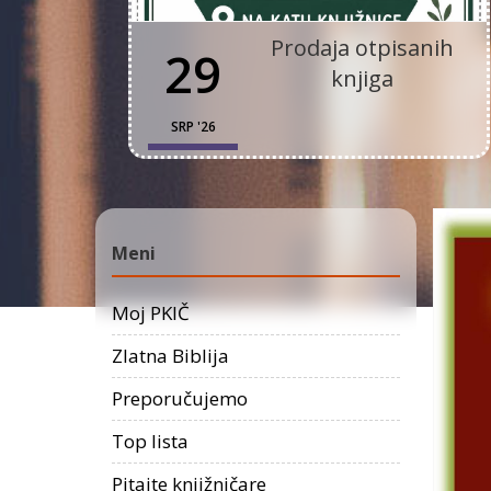
Prodaja otpisanih
29
knjiga
SRP '26
Meni
Moj PKIČ
Zlatna Biblija
Preporučujemo
Top lista
Pitajte knjižničare