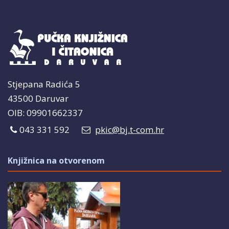
Stjepana Radića 5
43500 Daruvar
OIB: 09901662337
043 331 592
pkic@bj.t-com.hr
Knjižnica na otvorenom