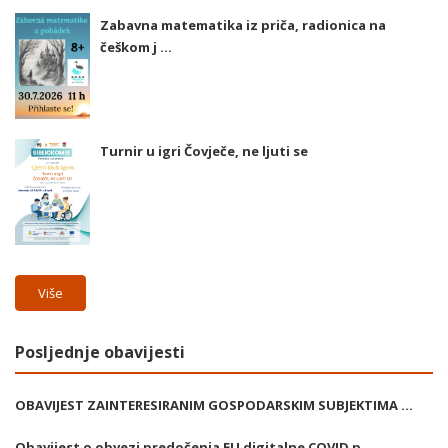
Zabavna matematika iz priča, radionica na
češkom j ...
Turnir u igri Čovječe, ne ljuti se
Više
Posljednje obavijesti
OBAVIJEST ZAINTERESIRANIM GOSPODARSKIM SUBJEKTIMA ...
Obavijest o obvezi predočenja EU digitalne COVID p ...