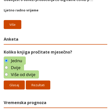
Ljetno radno vrijeme
Više
Anketa
Koliko knjiga pročitate mjesečno?
Jednu
Dvije
Više od dvije
Rezultati
Vremenska prognoza