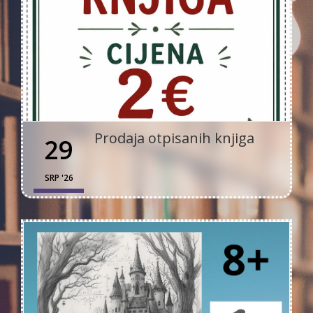
Prodaja otpisanih knjiga
29
SRP '26