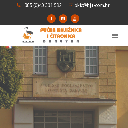
+385 (0)43 331 592
pkic@bj.t-com.hr