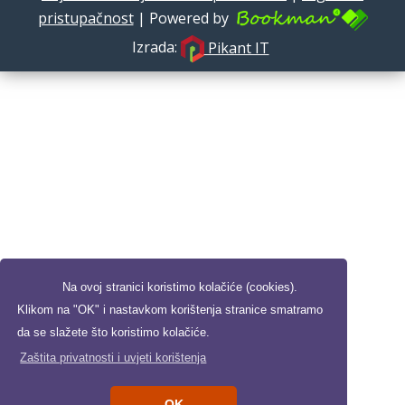
pristupačnost
| Powered by
Izrada:
Pikant IT
Na ovoj stranici koristimo kolačiće (cookies).
Klikom na "OK" i nastavkom korištenja stranice smatramo
da se slažete što koristimo kolačiće.
Zaštita privatnosti i uvjeti korištenja
OK