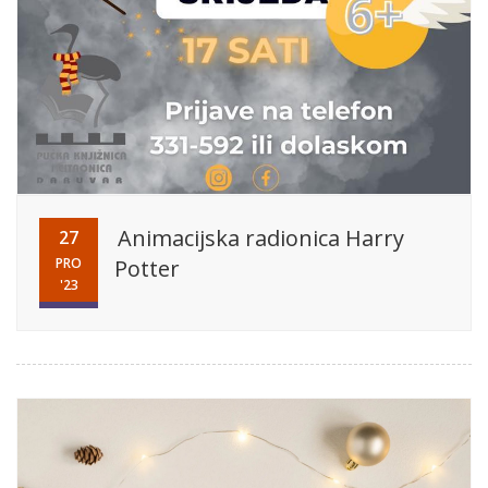
Animacijska radionica Harry
27
PRO
Potter
'23