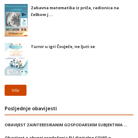
Zabavna matematika iz priča, radionica na
češkom j ...
Turnir u igri Čovječe, ne ljuti se
Više
Posljednje obavijesti
OBAVIJEST ZAINTERESIRANIM GOSPODARSKIM SUBJEKTIMA ...
Obavijest o obvezi predočenja EU digitalne COVID p ...