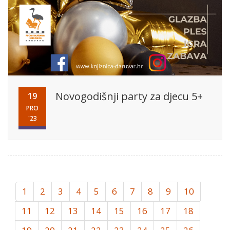
Novogodišnji party za djecu 5+
19
PRO
'23
1
2
3
4
5
6
7
8
9
10
11
12
13
14
15
16
17
18