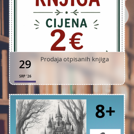
Prodaja otpisanih knjiga
29
SRP '26