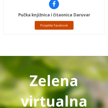
Pučka knjižnica i čitaonica Daruvar
Posjetite Facebook
Zelena
virtualna