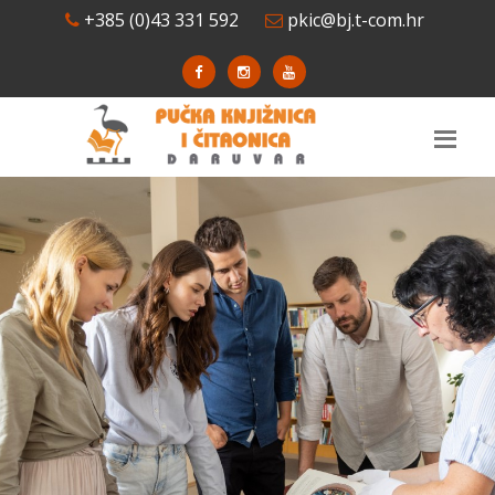
+385 (0)43 331 592
pkic@bj.t-com.hr