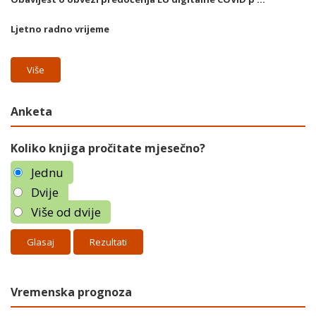
Ljetno radno vrijeme
Više
Anketa
Koliko knjiga pročitate mjesečno?
Jednu
Dvije
Više od dvije
Rezultati
Vremenska prognoza