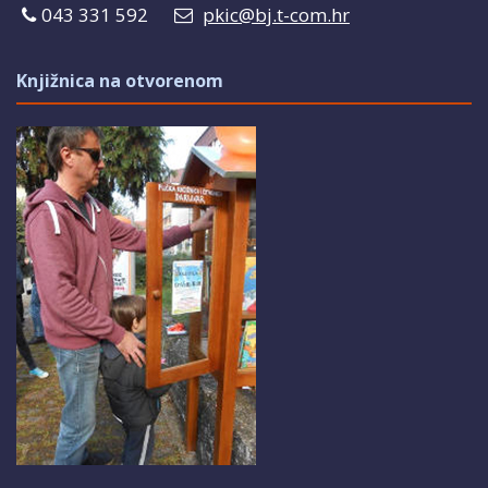
043 331 592
pkic@bj.t-com.hr
Knjižnica na otvorenom