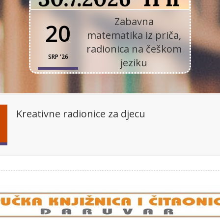
Zabavna
20
matematika iz priča,
radionica na češkom
SRP '26
jeziku
Kreativne radionice za djecu