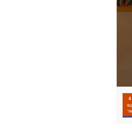
4
VLJ
'16