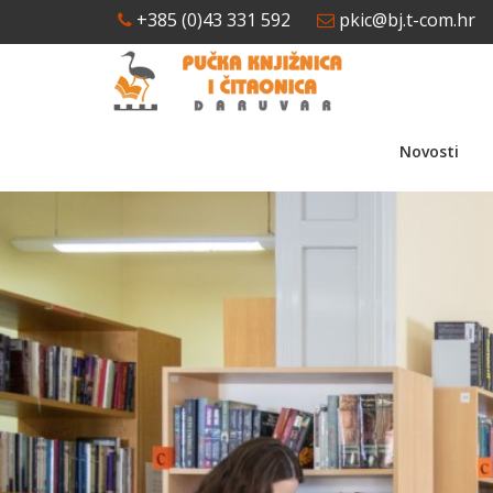
+385 (0)43 331 592
pkic@bj.t-com.hr
Novosti