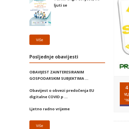
ljuti se
Više
Posljednje obavijesti
OBAVIJEST ZAINTERESIRANIM
GOSPODARSKIM SUBJEKTIMA ...
4
Obavijest o obvezi predočenja EU
VLJ
digitalne COVID p ...
'16
Ljetno radno vrijeme
Više