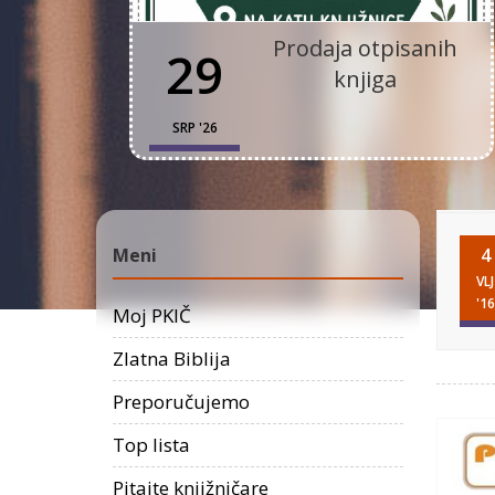
Prodaja otpisanih
29
knjiga
SRP '26
Meni
4
VLJ
'16
Moj PKIČ
Zlatna Biblija
Preporučujemo
Top lista
Pitajte knjižničare