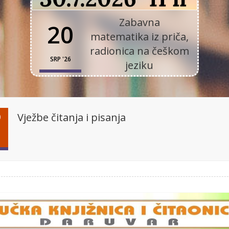
Zabavna
20
matematika iz priča,
radionica na češkom
SRP '26
jeziku
Vježbe čitanja i pisanja
0