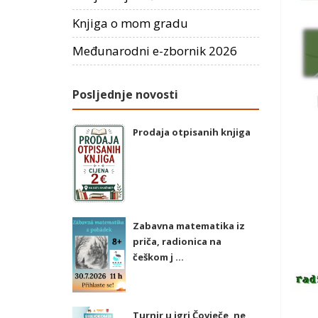
Knjiga o mom gradu
Međunarodni e-zbornik 2026
Posljednje novosti
Prodaja otpisanih knjiga
Zabavna matematika iz
priča, radionica na
češkom j ...
Turnir u igri Čovječe, ne