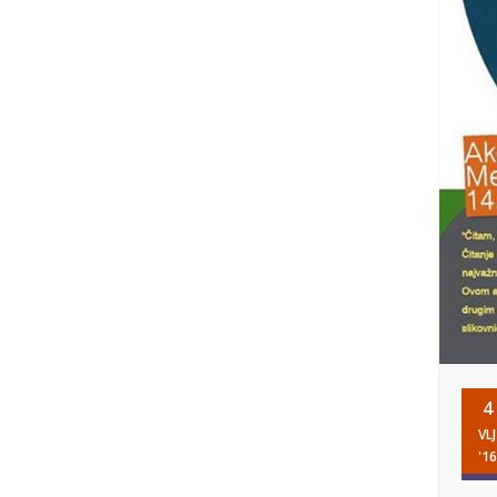
4
VLJ
'16