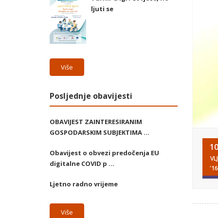
ljuti se
Više
Posljednje obavijesti
OBAVIJEST ZAINTERESIRANIM
GOSPODARSKIM SUBJEKTIMA ...
1
Obavijest o obvezi predočenja EU
VLJ
digitalne COVID p ...
'16
Ljetno radno vrijeme
Više