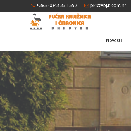
+385 (0)43 331 592
pkic@bj.t-com.hr
Novosti