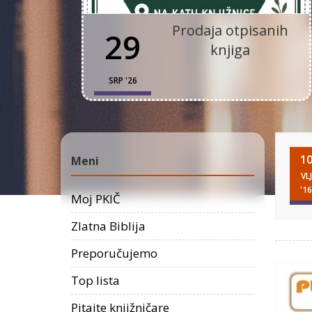
Prodaja otpisanih
29
knjiga
SRP '26
1
Meni
VLJ
'16
Moj PKIČ
Zlatna Biblija
Preporučujemo
Top lista
Pitajte knjižničare