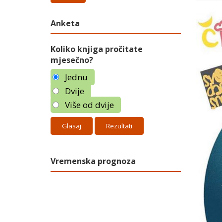
Anketa
Koliko knjiga pročitate
mjesečno?
Jednu
Dvije
Više od dvije
Rezultati
Vremenska prognoza