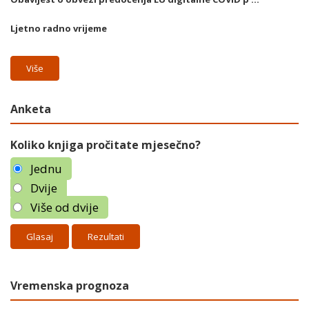
Ljetno radno vrijeme
Više
Anketa
Koliko knjiga pročitate mjesečno?
Jednu
Dvije
Više od dvije
Rezultati
Vremenska prognoza