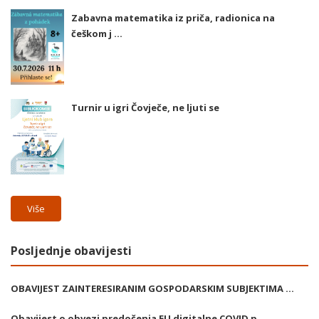
Zabavna matematika iz priča, radionica na
češkom j ...
Turnir u igri Čovječe, ne ljuti se
Više
Posljednje obavijesti
OBAVIJEST ZAINTERESIRANIM GOSPODARSKIM SUBJEKTIMA ...
Obavijest o obvezi predočenja EU digitalne COVID p ...