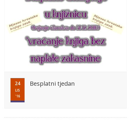
Besplatni tjedan
24
LIS
'16