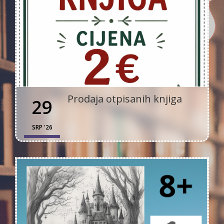
Prodaja otpisanih knjiga
29
SRP '26