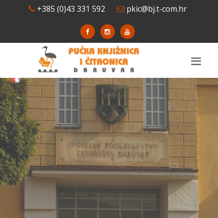
+385 (0)43 331 592
pkic@bj.t-com.hr