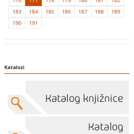
176
177
178
179
180
181
182
183
184
185
186
187
188
189
190
191
Katalozi