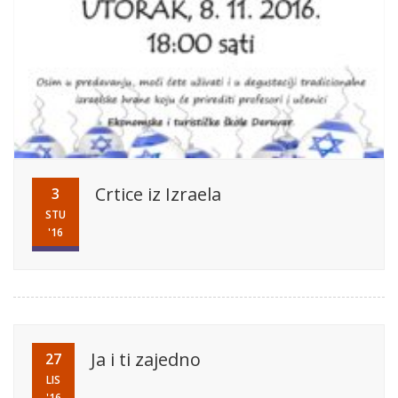
Crtice iz Izraela
3
STU
'16
Ja i ti zajedno
27
LIS
'16