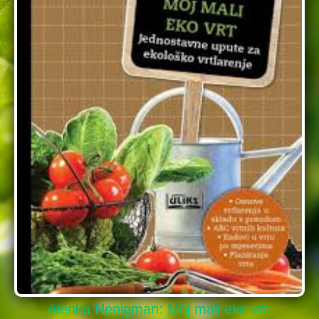
Alenka Henigman: Moj mali eko vrt: