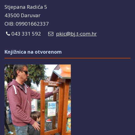
Stjepana Radića 5
43500 Daruvar
OIB: 09901662337
043 331 592
pkic@bj.t-com.hr
Knjižnica na otvorenom