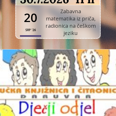
Zabavna
20
matematika iz priča,
radionica na češkom
SRP '26
jeziku