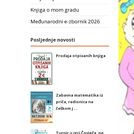
Knjiga o mom gradu
Međunarodni e-zbornik 2026
Posljednje novosti
Prodaja otpisanih knjiga
Zabavna matematika iz
priča, radionica na
češkom j ...
Turnir u igri Čovječe, ne