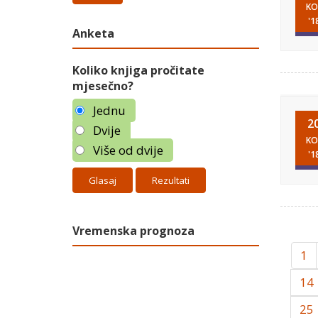
KO
'1
Anketa
Koliko knjiga pročitate
mjesečno?
Jednu
2
Dvije
KO
Više od dvije
'1
Rezultati
Vremenska prognoza
1
14
25