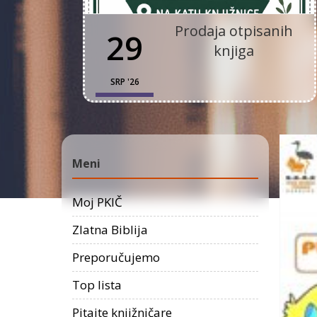
Prodaja otpisanih
29
knjiga
SRP '26
Meni
Moj PKIČ
Zlatna Biblija
Preporučujemo
Top lista
Pitajte knjižničare