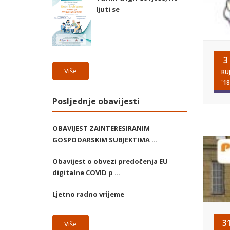
ljuti se
3
Više
RU
'18
Posljednje obavijesti
OBAVIJEST ZAINTERESIRANIM
GOSPODARSKIM SUBJEKTIMA ...
Obavijest o obvezi predočenja EU
digitalne COVID p ...
Ljetno radno vrijeme
3
Više