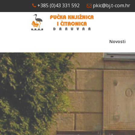
+385 (0)43 331 592
pkic@bj.t-com.hr
Novosti