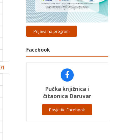
Prijava na program
Facebook
01
Pučka knjižnica i
čitaonica Daruvar
Posjetite Facebook