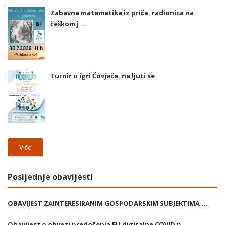
Zabavna matematika iz priča, radionica na
češkom j ...
Turnir u igri Čovječe, ne ljuti se
Više
Posljednje obavijesti
OBAVIJEST ZAINTERESIRANIM GOSPODARSKIM SUBJEKTIMA ...
Obavijest o obvezi predočenja EU digitalne COVID p ...