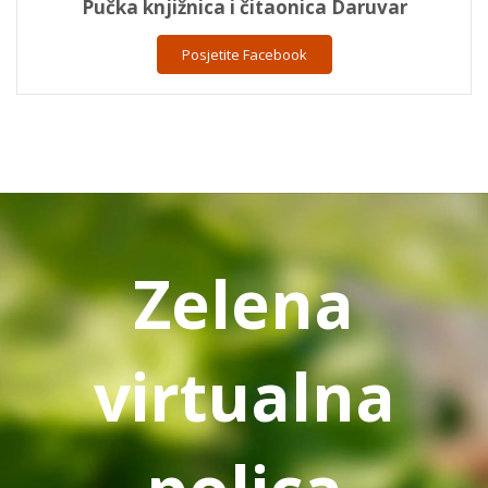
Pučka knjižnica i čitaonica Daruvar
Posjetite Facebook
Zelena
virtualna