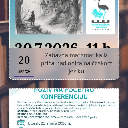
Zabavna matematika iz
20
priča, radionica na češkom
jeziku
SRP '26