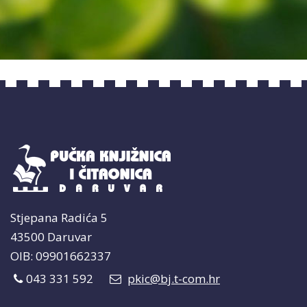
Stjepana Radića 5
43500 Daruvar
OIB: 09901662337
043 331 592
pkic@bj.t-com.hr