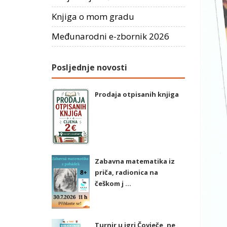
Knjiga o mom gradu
Međunarodni e-zbornik 2026
Posljednje novosti
Prodaja otpisanih knjiga
Zabavna matematika iz
priča, radionica na
češkom j ...
Turnir u igri Čovječe, ne