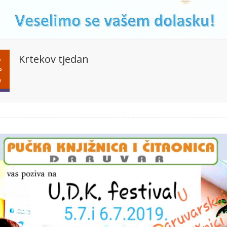
Krtekov tjedan
5
P
9