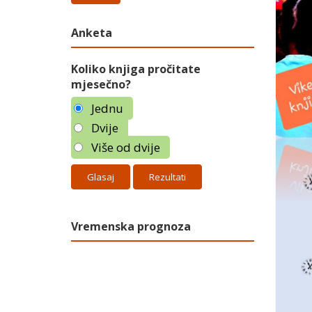
Anketa
Koliko knjiga pročitate
mjesečno?
Jednu
Dvije
Više od dvije
Rezultati
Vremenska prognoza