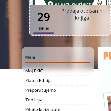
Prodaja otpisanih
29
knjiga
SRP '26
Meni
Moj PKIČ
Zlatna Biblija
Preporučujemo
Top lista
Pitajte knjižničare