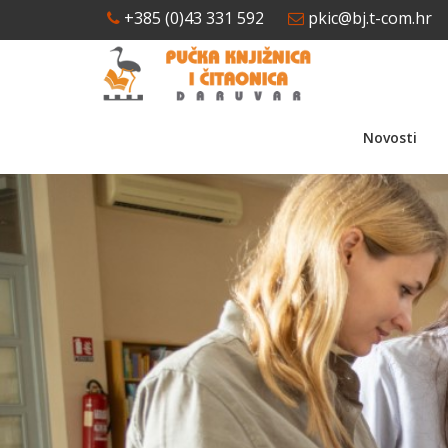
+385 (0)43 331 592
pkic@bj.t-com.hr
Novosti