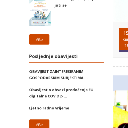
ljuti se
1
Više
SR
'1
Posljednje obavijesti
OBAVIJEST ZAINTERESIRANIM
GOSPODARSKIM SUBJEKTIMA ...
Obavijest o obvezi predočenja EU
digitalne COVID p ...
Ljetno radno vrijeme
Više