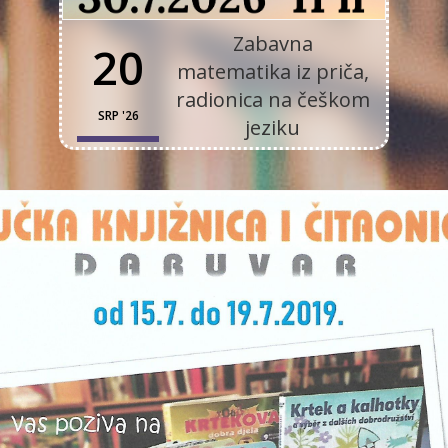
Zabavna
20
matematika iz priča,
radionica na češkom
SRP '26
jeziku