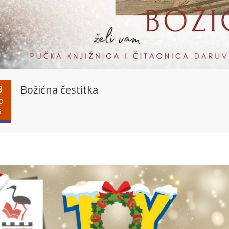
Božićna čestitka
8
O
5