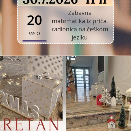
Zabavna
20
matematika iz priča,
radionica na češkom
SRP '26
jeziku