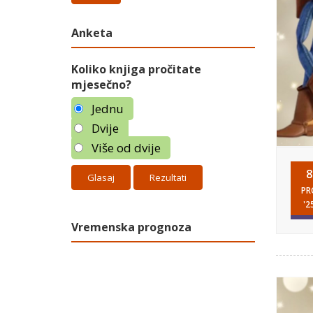
Anketa
Koliko knjiga pročitate
mjesečno?
Jednu
Dvije
Više od dvije
8
Rezultati
PR
'2
Vremenska prognoza