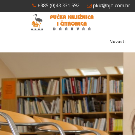
+385 (0)43 331 592
pkic@bj.t-com.hr
Novosti