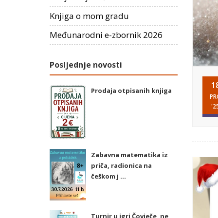
Knjiga o mom gradu
Međunarodni e-zbornik 2026
Posljednje novosti
1
Prodaja otpisanih knjiga
PR
'2
Zabavna matematika iz
priča, radionica na
češkom j ...
Turnir u igri Čovječe, ne