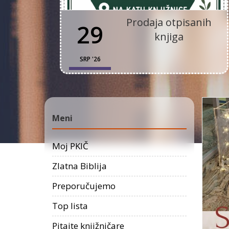
Prodaja otpisanih
29
knjiga
SRP '26
Meni
Moj PKIČ
Zlatna Biblija
Preporučujemo
Top lista
Pitajte knjižničare