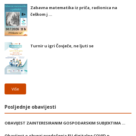
Zabavna matematika iz priča, radionica na
češkom j ...
Turnir u igri Čovječe, ne ljuti se
Više
Posljednje obavijesti
OBAVIJEST ZAINTERESIRANIM GOSPODARSKIM SUBJEKTIMA ...
Obavijest o obvezi predočenja EU digitalne COVID p ...