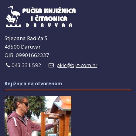
Stjepana Radića 5
43500 Daruvar
OIB: 09901662337
043 331 592
pkic@bj.t-com.hr
Knjižnica na otvorenom