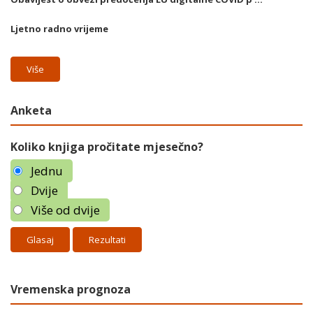
Ljetno radno vrijeme
Više
Anketa
Koliko knjiga pročitate mjesečno?
Jednu
Dvije
Više od dvije
Rezultati
Vremenska prognoza