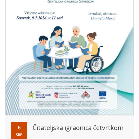
Čitateljska igraonica četvrtkom
6
SRP