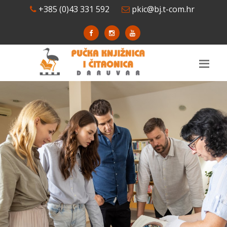
+385 (0)43 331 592
pkic@bj.t-com.hr