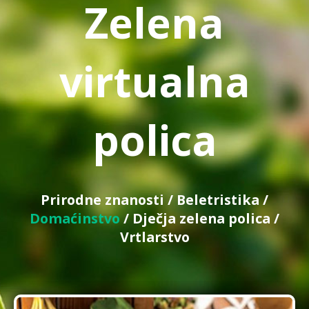
Zelena
virtualna
polica
Prirodne znanosti
/
Beletristika
/
Domaćinstvo
/
Dječja zelena polica
/
Vrtlarstvo