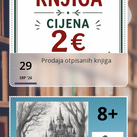
Prodaja otpisanih knjiga
29
SRP '26