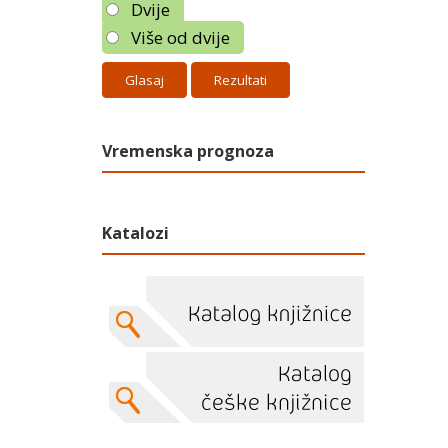
Dvije
Više od dvije
Rezultati
Vremenska prognoza
Katalozi