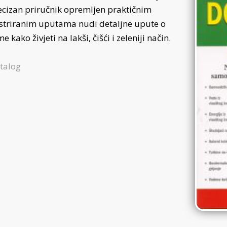
ecizan priručnik opremljen praktičnim
ustriranim uputama nudi detaljne upute o
e kako živjeti na lakši, čišći i zeleniji način.
talog