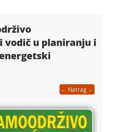
održivo
vodič u planiranju i
 energetski
← Natrag ←