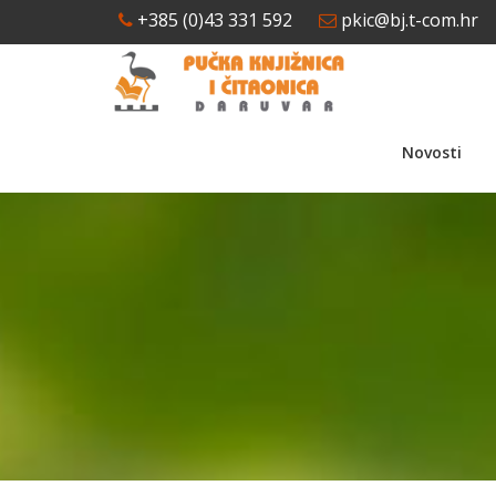
+385 (0)43 331 592
pkic@bj.t-com.hr
Novosti