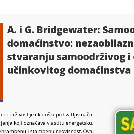
A. i G. Bridgewater: Samo
domaćinstvo: nezaobilazni 
stvaranju samoodrživog i
učinkovitog domaćinstva
oodrživost je ekološki prihvatljiv način
ljenja koji označava vlastitu energetsku,
ehrambenu i stambenu neovisnost. Ovaj