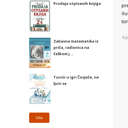
Prodaja otpisanih knjiga
pr
il
tom
Ka
Zabavna matematika iz
priča, radionica na
češkom j ...
Turnir u igri Čovječe, ne
ljuti se
Više