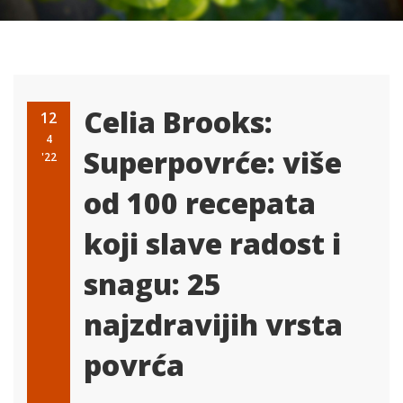
Celia Brooks:
12
4
Superpovrće: više
'22
od 100 recepata
koji slave radost i
snagu: 25
najzdravijih vrsta
povrća