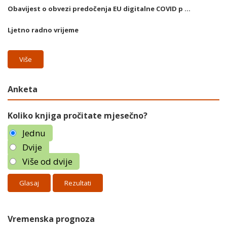
Obavijest o obvezi predočenja EU digitalne COVID p ...
Ljetno radno vrijeme
Više
Anketa
Koliko knjiga pročitate mjesečno?
Jednu
Dvije
Više od dvije
Rezultati
Vremenska prognoza