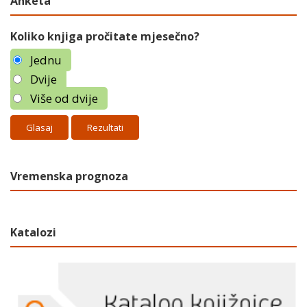
Anketa
Koliko knjiga pročitate mjesečno?
Jednu
Dvije
Više od dvije
Rezultati
Vremenska prognoza
Katalozi