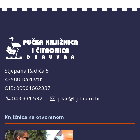
Stjepana Radića 5
43500 Daruvar
OIB: 09901662337
043 331 592
pkic@bj.t-com.hr
Knjižnica na otvorenom