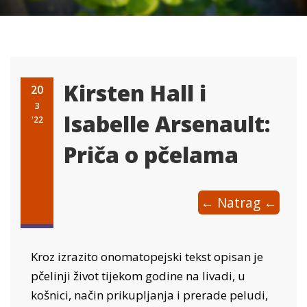
Kirsten Hall i
20
3
Isabelle Arsenault:
'22
Priča o pčelama
← Natrag ←
Kroz izrazito onomatopejski tekst opisan je
pčelinji život tijekom godine na livadi, u
košnici, način prikupljanja i prerade peludi,