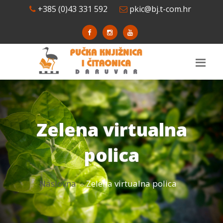
+385 (0)43 331 592
pkic@bj.t-com.hr
Zelena virtualna
polica
Naslovna
Zelena virtualna polica