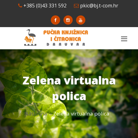
+385 (0)43 331 592
pkic@bj.t-com.hr
Zelena virtualna
polica
Naslovna
Zelena virtualna polica