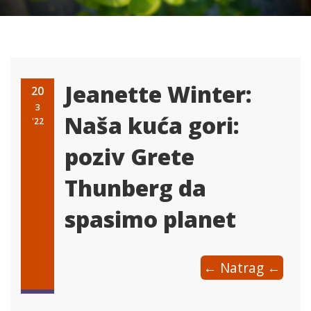
Jeanette Winter:
20
3
Naša kuća gori:
'22
poziv Grete
Thunberg da
spasimo planet
← Natrag ←