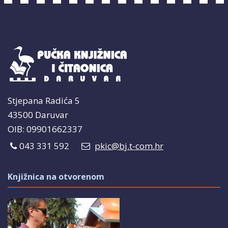
Stjepana Radića 5
43500 Daruvar
OIB: 09901662337
043 331 592
pkic@bj.t-com.hr
Knjižnica na otvorenom