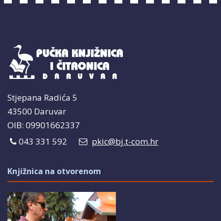
Stjepana Radića 5
43500 Daruvar
OIB: 09901662337
043 331 592
pkic@bj.t-com.hr
Knjižnica na otvorenom