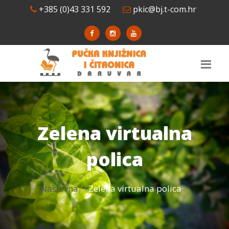
+385 (0)43 331 592
pkic@bj.t-com.hr
Zelena virtualna
polica
Naslovna
Zelena virtualna polica